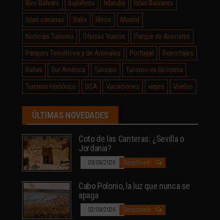
Illes Balears
Inglaterra
Islandia
Islas Baleares
Islas canarias
Italia
libros
Madrid
Noticias Turismo
Ofertas Vuelos
Parque de Animales
Parques Temáticos y de Animales
Portugal
Reportajes
Rutas
Sur América
Turismo
Turismo en Bicicleta
Turismo Histórico
USA
Vacaciones
viajes
Vuelos
ÚLTIMAS NOVEDADES
Coto de las Canteras: ¿Sevilla o
Jordania?
03/08/2026
Desactivado
Cabo Polonio, la luz que nunca se
apaga
02/08/2026
Desactivado