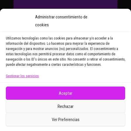
Suscríbete a nuestro Boletín
Administrar consentimiento de
y recibirás regularmente las
cookies
noticias y reportajes que
vayamos publicando.
Utilizamos tecnologías como las cookies para almacenar y/o acceder a la
información del dispositivo. Lo hacemos para mejorar la experiencia de
navegación y para mostrar anuncios (no) personalizados. El consentimiento a
Email Address
estas tecnologías nos permitirá procesar datos como el comportamiento de
navegación o los ID's únicos en este sitio. No consentir o retirar el consentimiento,
puede afectar negativamente a ciertas características y funciones.
Gestionar los servicios
Doy mi consentimiento para recibir correos
electrónicos promocionales de Zoomdestinos.es
Aceptar
Rechazar
Ver Preferencias