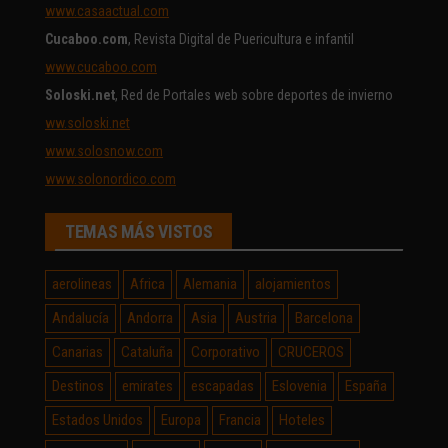
www.casaactual.com
Cucaboo.com
, Revista Digital de Puericultura e infantil
www.cucaboo.com
Soloski.net
, Red de Portales web sobre deportes de invierno
ww.soloski.net
www.solosnow.com
www.solonordico.com
TEMAS MÁS VISTOS
aerolineas
Africa
Alemania
alojamientos
Andalucía
Andorra
Asia
Austria
Barcelona
Canarias
Cataluña
Corporativo
CRUCEROS
Destinos
emirates
escapadas
Eslovenia
España
Estados Unidos
Europa
Francia
Hoteles