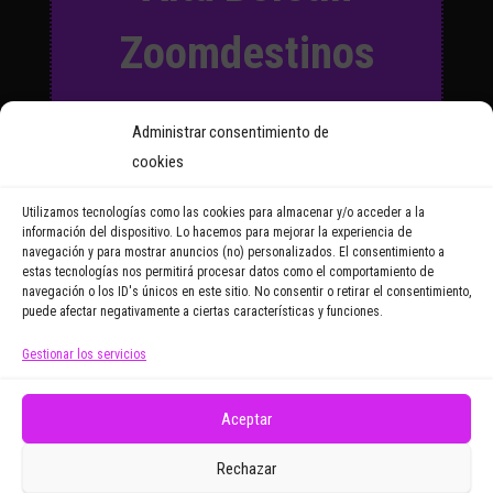
Zoomdestinos
Suscríbete a nuestro Boletín
Administrar consentimiento de
y recibirás regularmente las
cookies
noticias y reportajes que
vayamos publicando.
Utilizamos tecnologías como las cookies para almacenar y/o acceder a la
información del dispositivo. Lo hacemos para mejorar la experiencia de
navegación y para mostrar anuncios (no) personalizados. El consentimiento a
Email Address
estas tecnologías nos permitirá procesar datos como el comportamiento de
navegación o los ID's únicos en este sitio. No consentir o retirar el consentimiento,
puede afectar negativamente a ciertas características y funciones.
Gestionar los servicios
Doy mi consentimiento para recibir correos
electrónicos promocionales de Zoomdestinos.es
Aceptar
Rechazar