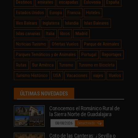
Destinos
emirates
escapadas
Eslovenia
España
Estados Unidos
Europa
Francia
Hoteles
Illes Balears
Inglaterra
Islandia
Islas Baleares
Islas canarias
Italia
libros
Madrid
Noticias Turismo
Ofertas Vuelos
Parque de Animales
Parques Temáticos y de Animales
Portugal
Reportajes
Rutas
Sur América
Turismo
Turismo en Bicicleta
Turismo Histórico
USA
Vacaciones
viajes
Vuelos
ÚLTIMAS NOVEDADES
Conocemos el Románico Rural de
la Sierra Norte de Guadalajara
08/08/2026
Desactivado
Coto de las Canteras: ¿Sevilla o