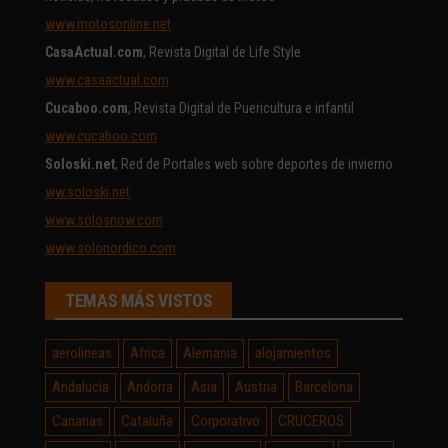
www.motosonline.net
CasaActual.com
, Revista Digital de Life Style
www.casaactual.com
Cucaboo.com
, Revista Digital de Puericultura e infantil
www.cucaboo.com
Soloski.net
, Red de Portales web sobre deportes de invierno
ww.soloski.net
www.solosnow.com
www.solonordico.com
TEMAS MÁS VISTOS
aerolineas
Africa
Alemania
alojamientos
Andalucía
Andorra
Asia
Austria
Barcelona
Canarias
Cataluña
Corporativo
CRUCEROS