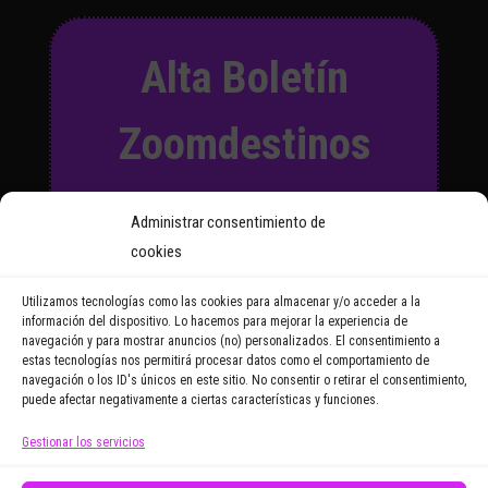
Alta Boletín
Zoomdestinos
Suscríbete a nuestro Boletín
Administrar consentimiento de
y recibirás regularmente las
cookies
noticias y reportajes que
vayamos publicando.
Utilizamos tecnologías como las cookies para almacenar y/o acceder a la
información del dispositivo. Lo hacemos para mejorar la experiencia de
navegación y para mostrar anuncios (no) personalizados. El consentimiento a
Email Address
estas tecnologías nos permitirá procesar datos como el comportamiento de
navegación o los ID's únicos en este sitio. No consentir o retirar el consentimiento,
puede afectar negativamente a ciertas características y funciones.
Gestionar los servicios
Doy mi consentimiento para recibir correos