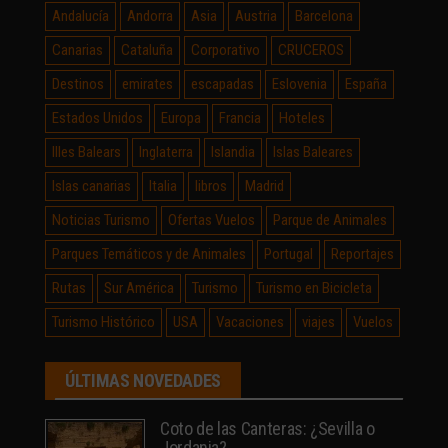
Andalucía
Andorra
Asia
Austria
Barcelona
Canarias
Cataluña
Corporativo
CRUCEROS
Destinos
emirates
escapadas
Eslovenia
España
Estados Unidos
Europa
Francia
Hoteles
Illes Balears
Inglaterra
Islandia
Islas Baleares
Islas canarias
Italia
libros
Madrid
Noticias Turismo
Ofertas Vuelos
Parque de Animales
Parques Temáticos y de Animales
Portugal
Reportajes
Rutas
Sur América
Turismo
Turismo en Bicicleta
Turismo Histórico
USA
Vacaciones
viajes
Vuelos
ÚLTIMAS NOVEDADES
Coto de las Canteras: ¿Sevilla o
Jordania?