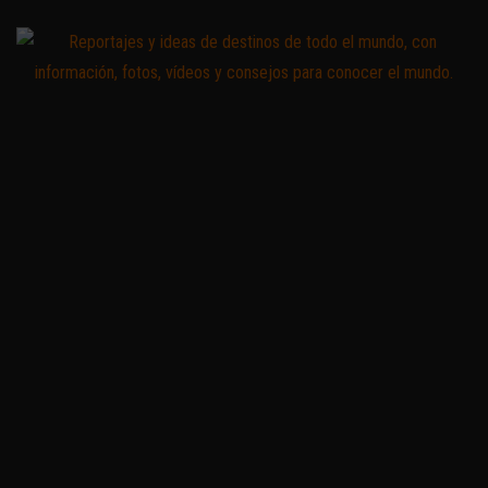
Saltar
al
contenido
Zoomdestinos
Reportajes y
ideas de
destinos de
todo el
mundo, con
información,
fotos,
vídeos y
consejos
para
conocer el
mundo.