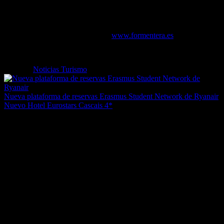
de promociones y descuentos exclusivos en alojamientos, transporte
marítimo, alquileres de vehículos y actividades de turismo activo. A
principios de septiembre ya se podrá consultar el listado de empresas
adheridas a la campaña en la web
www.formentera.es
Etiquetas
Noticias Turismo
Nueva plataforma de reservas Erasmus Student Network de Ryanair
Nuevo Hotel Eurostars Cascais 4*