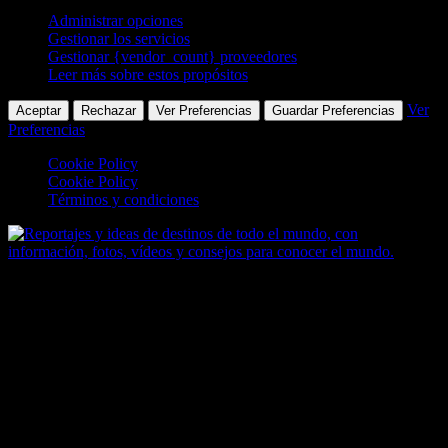
Administrar opciones
Gestionar los servicios
Gestionar {vendor_count} proveedores
Leer más sobre estos propósitos
Ver
Aceptar
Rechazar
Ver Preferencias
Guardar Preferencias
Preferencias
Cookie Policy
Cookie Policy
Términos y condiciones
Saltar
al
contenido
Zoomdestinos
Reportajes y ideas de destinos de todo el mundo, con información,
fotos, vídeos y consejos para conocer el mundo.