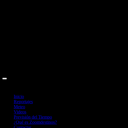
Inicio
Reportajes
Meteo
Videos
Previsión del Tiempo
¿Qué es Zoomdestinos?
Contactar