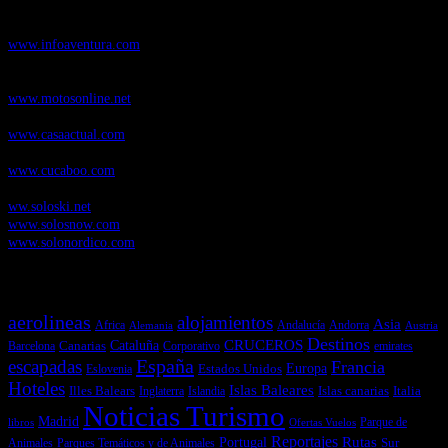
Infoaventura.com
, Las noticias, novedades de producto y test de material
de Senderismo, Trail Running y BTT
www.infoaventura.com
Motosonline.net
, revista digital de Motociclismo, con noticias, novedades y
pruebas de Motos
www.motosonline.net
CasaActual.com
, Revista Digital de Life Style
www.casaactual.com
Cucaboo.com
, Revista Digital de Puericultura e infantil
www.cucaboo.com
Soloski.net
, Red de Portales web sobre deportes de invierno
ww.soloski.net
www.solosnow.com
www.solonordico.com
Temas más vistos
aerolineas
alojamientos
Asia
Andalucía
Andorra
Africa
Alemania
Austria
Destinos
CRUCEROS
Cataluña
Canarias
emirates
Barcelona
Corporativo
España
escapadas
Francia
Estados Unidos
Europa
Eslovenia
Hoteles
Islas Baleares
Illes Balears
Islas canarias
Italia
Inglaterra
Islandia
Noticias Turismo
Madrid
libros
Ofertas Vuelos
Parque de
Reportajes
Portugal
Rutas
Sur
Parques Temáticos y de Animales
Animales