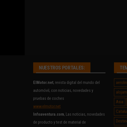
NUESTROS PORTALES:
TE
aeroli
ElMotor.net
, revista digital del mundo del
automóvil, con noticias, novedades y
alojam
pruebas de coches
Asia
www.elmotor.net
Catalu
Infoaventura.com
, Las noticias, novedades
Destin
de producto y test de material de