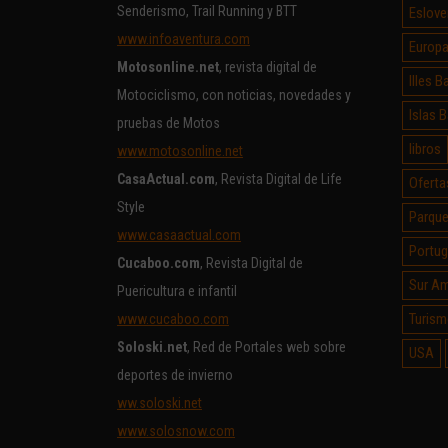
Senderismo, Trail Running y BTT
Eslove
www.infoaventura.com
Europ
Motosonline.net
, revista digital de
Illes B
Motociclismo, con noticias, novedades y
Islas 
pruebas de Motos
libros
www.motosonline.net
CasaActual.com
, Revista Digital de Life
Oferta
Style
Parque
www.casaactual.com
Portug
Cucaboo.com
, Revista Digital de
Sur Am
Puericultura e infantil
Turism
www.cucaboo.com
Soloski.net
, Red de Portales web sobre
USA
deportes de invierno
ww.soloski.net
www.solosnow.com