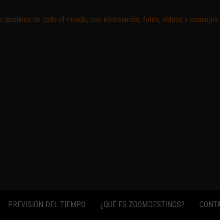
Zoomdestinos
Reportajes y
ideas de
destinos de
todo el
mundo, con
información,
fotos,
vídeos y
consejos
para
conocer el
mundo.
PREVISIÓN DEL TIEMPO
¿QUÉ ES ZOOMDESTINOS?
CONT