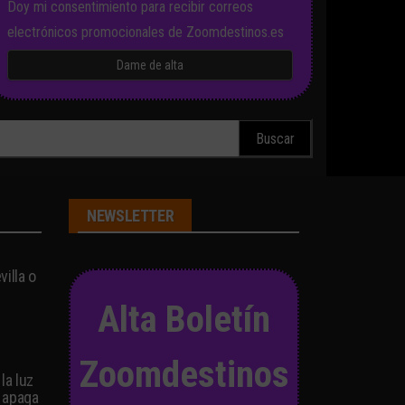
Doy mi consentimiento para recibir correos
electrónicos promocionales de Zoomdestinos.es
scar:
NEWSLETTER
illa o
Alta Boletín
Zoomdestinos
la luz
 apaga