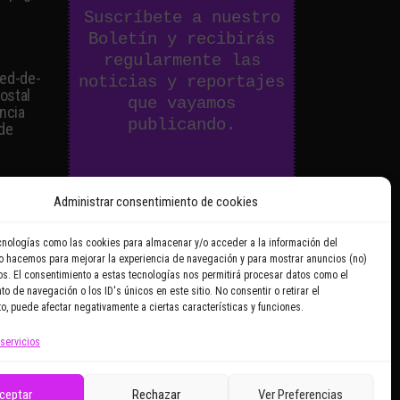
Suscríbete a nuestro
Boletín y recibirás
regularmente las
ied-de-
noticias y reportajes
postal
que vayamos
ancia
publicando.
 de
Email Address
Administrar consentimiento de cookies
:
al en
cnologías como las cookies para almacenar y/o acceder a la información del
Lo hacemos para mejorar la experiencia de navegación y para mostrar anuncios (no)
s. El consentimiento a estas tecnologías nos permitirá procesar datos como el
Doy mi consentimiento para
o de navegación o los ID's únicos en este sitio. No consentir o retirar el
recibir correos electrónicos
o, puede afectar negativamente a ciertas características y funciones.
promocionales de
 servicios
Zoomdestinos.es
ceptar
Rechazar
Ver Preferencias