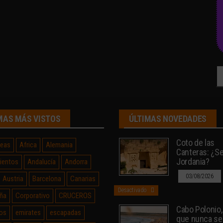
Bu
MAS MÁS VISTOS
ÚLTIMAS NOVEDADES
Coto de las
neas
Africa
Alemania
Canteras: ¿Sev
Jordania?
ientos
Andalucía
Andorra
03/08/2026
Austria
Barcelona
Canarias
Desactivado
ña
Corporativo
CRUCEROS
Cabo Polonio, 
os
emirates
escapadas
que nunca se