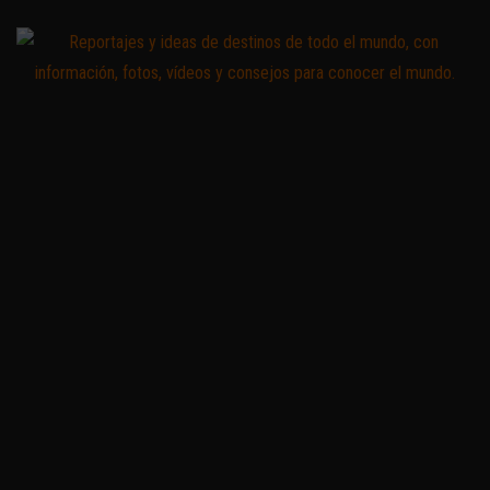
Saltar
al
contenido
Zoomdestinos
Reportajes y
ideas de
destinos de
todo el
mundo, con
información,
fotos,
vídeos y
consejos
para
conocer el
mundo.