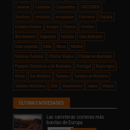
Canarias
Cataluña
Corporativo
CRUCEROS
Destinos
emirates
escapadas
Eslovenia
España
Estados Unidos
Europa
Francia
Hoteles
Illes Balears
Inglaterra
Islandia
Islas Baleares
Islas canarias
Italia
libros
Madrid
Noticias Turismo
Ofertas Vuelos
Parque de Animales
Parques Temáticos y de Animales
Portugal
Reportajes
Rutas
Sur América
Turismo
Turismo en Bicicleta
Turismo Histórico
USA
Vacaciones
viajes
Vuelos
ÚLTIMAS NOVEDADES
Las carreteras costeras más
bonitas de Europa