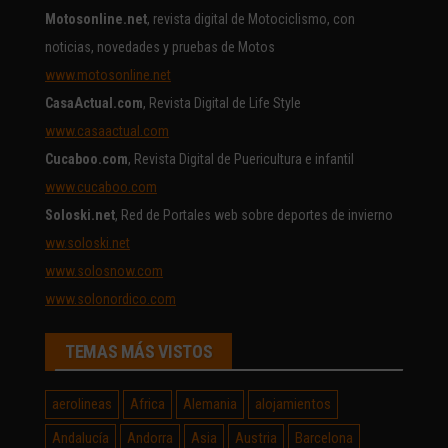
Motosonline.net
, revista digital de Motociclismo, con
noticias, novedades y pruebas de Motos
www.motosonline.net
CasaActual.com
, Revista Digital de Life Style
www.casaactual.com
Cucaboo.com
, Revista Digital de Puericultura e infantil
www.cucaboo.com
Soloski.net
, Red de Portales web sobre deportes de invierno
ww.soloski.net
www.solosnow.com
www.solonordico.com
TEMAS MÁS VISTOS
aerolineas
Africa
Alemania
alojamientos
Andalucía
Andorra
Asia
Austria
Barcelona