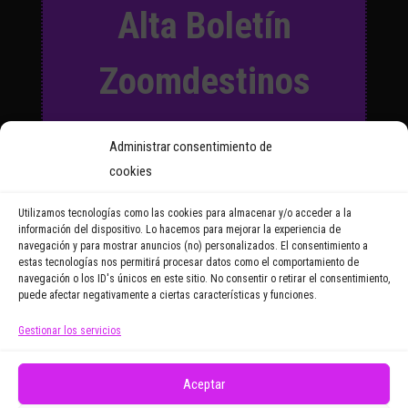
Alta Boletín
Zoomdestinos
Suscríbete a nuestro Boletín
Administrar consentimiento de
y recibirás regularmente las
cookies
noticias y reportajes que
vayamos publicando.
Utilizamos tecnologías como las cookies para almacenar y/o acceder a la
información del dispositivo. Lo hacemos para mejorar la experiencia de
navegación y para mostrar anuncios (no) personalizados. El consentimiento a
Email Address
estas tecnologías nos permitirá procesar datos como el comportamiento de
navegación o los ID's únicos en este sitio. No consentir o retirar el consentimiento,
puede afectar negativamente a ciertas características y funciones.
Gestionar los servicios
Doy mi consentimiento para recibir correos
electrónicos promocionales de Zoomdestinos.es
Aceptar