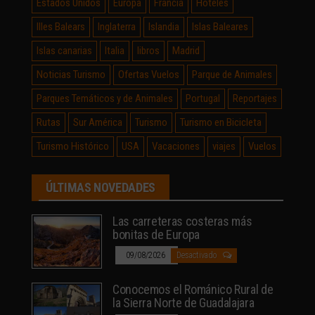
Estados Unidos
Europa
Francia
Hoteles
Illes Balears
Inglaterra
Islandia
Islas Baleares
Islas canarias
Italia
libros
Madrid
Noticias Turismo
Ofertas Vuelos
Parque de Animales
Parques Temáticos y de Animales
Portugal
Reportajes
Rutas
Sur América
Turismo
Turismo en Bicicleta
Turismo Histórico
USA
Vacaciones
viajes
Vuelos
ÚLTIMAS NOVEDADES
Las carreteras costeras más
bonitas de Europa
09/08/2026
Desactivado
Conocemos el Románico Rural de
la Sierra Norte de Guadalajara