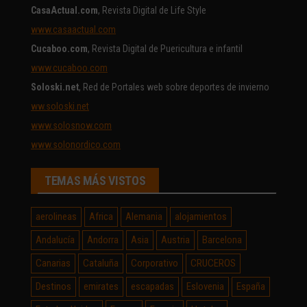
CasaActual.com
, Revista Digital de Life Style
www.casaactual.com
Cucaboo.com
, Revista Digital de Puericultura e infantil
www.cucaboo.com
Soloski.net
, Red de Portales web sobre deportes de invierno
ww.soloski.net
www.solosnow.com
www.solonordico.com
TEMAS MÁS VISTOS
aerolineas
Africa
Alemania
alojamientos
Andalucía
Andorra
Asia
Austria
Barcelona
Canarias
Cataluña
Corporativo
CRUCEROS
Destinos
emirates
escapadas
Eslovenia
España