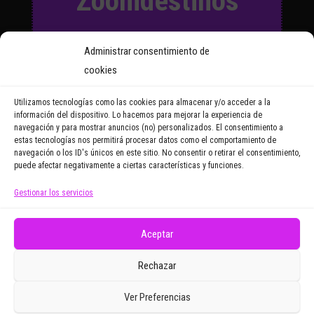
Zoomdestinos
Suscríbete a nuestro Boletín
Administrar consentimiento de
y recibirás regularmente las
cookies
noticias y reportajes que
vayamos publicando.
Utilizamos tecnologías como las cookies para almacenar y/o acceder a la
información del dispositivo. Lo hacemos para mejorar la experiencia de
navegación y para mostrar anuncios (no) personalizados. El consentimiento a
Email Address
estas tecnologías nos permitirá procesar datos como el comportamiento de
navegación o los ID's únicos en este sitio. No consentir o retirar el consentimiento,
puede afectar negativamente a ciertas características y funciones.
Gestionar los servicios
Doy mi consentimiento para recibir correos
electrónicos promocionales de Zoomdestinos.es
Aceptar
Rechazar
Ver Preferencias