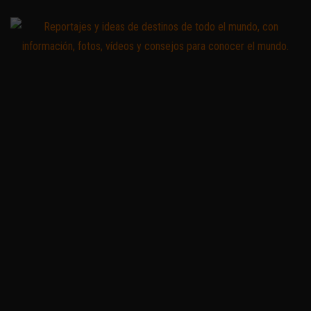
Saltar
al
contenido
Zoomdestinos
Reportajes y
ideas de
destinos de
todo el
mundo, con
información,
fotos,
vídeos y
consejos
para
conocer el
mundo.