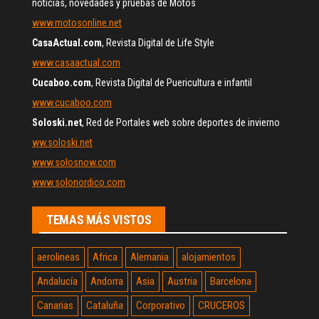
noticias, novedades y pruebas de Motos
www.motosonline.net
CasaActual.com
, Revista Digital de Life Style
www.casaactual.com
Cucaboo.com
, Revista Digital de Puericultura e infantil
www.cucaboo.com
Soloski.net
, Red de Portales web sobre deportes de invierno
ww.soloski.net
www.solosnow.com
www.solonordico.com
TEMAS MÁS VISTOS
aerolineas
Africa
Alemania
alojamientos
Andalucía
Andorra
Asia
Austria
Barcelona
Canarias
Cataluña
Corporativo
CRUCEROS