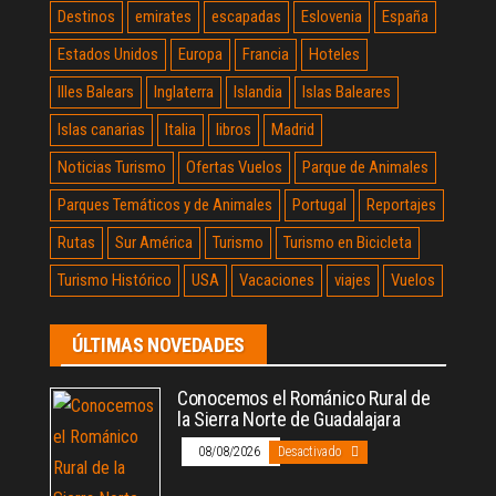
Destinos
emirates
escapadas
Eslovenia
España
Estados Unidos
Europa
Francia
Hoteles
Illes Balears
Inglaterra
Islandia
Islas Baleares
Islas canarias
Italia
libros
Madrid
Noticias Turismo
Ofertas Vuelos
Parque de Animales
Parques Temáticos y de Animales
Portugal
Reportajes
Rutas
Sur América
Turismo
Turismo en Bicicleta
Turismo Histórico
USA
Vacaciones
viajes
Vuelos
ÚLTIMAS NOVEDADES
Conocemos el Románico Rural de
la Sierra Norte de Guadalajara
08/08/2026
Desactivado