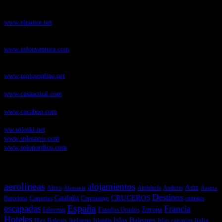
ElMotor.net
, revista digital del mundo del automóvil, con noticias,
novedades y pruebas de coches
www.elmotor.net
Infoaventura.com
, Las noticias, novedades de producto y test de material
de Senderismo, Trail Running y BTT
www.infoaventura.com
Motosonline.net
, revista digital de Motociclismo, con noticias, novedades y
pruebas de Motos
www.motosonline.net
CasaActual.com
, Revista Digital de Life Style
www.casaactual.com
Cucaboo.com
, Revista Digital de Puericultura e infantil
www.cucaboo.com
Soloski.net
, Red de Portales web sobre deportes de invierno
ww.soloski.net
www.solosnow.com
www.solonordico.com
Temas más vistos
aerolineas
alojamientos
Asia
Andalucía
Andorra
Africa
Alemania
Austria
Destinos
CRUCEROS
Cataluña
Canarias
emirates
Barcelona
Corporativo
España
escapadas
Francia
Estados Unidos
Europa
Eslovenia
Hoteles
Islas Baleares
Illes Balears
Islas canarias
Italia
Inglaterra
Islandia