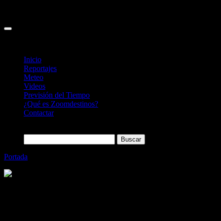
Inicio
Reportajes
Meteo
Videos
Previsión del Tiempo
¿Qué es Zoomdestinos?
Contactar
Buscar:
Portada
»
NH reforma el NH Bilbao Deusto
Categoría
Sin categoría
NH reforma el NH Bilbao Deusto