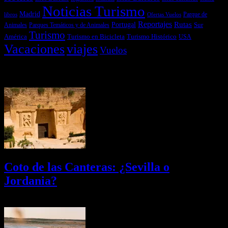
Noticias Turismo
Madrid
libros
Ofertas Vuelos
Parque de
Reportajes
Portugal
Rutas
Sur
Parques Temáticos y de Animales
Animales
Turismo
América
Turismo en Bicicleta
Turismo Histórico
USA
Vacaciones
viajes
Vuelos
Últimas Novedades
Coto de las Canteras: ¿Sevilla o
Jordania?
03/08/2026
Desactivado