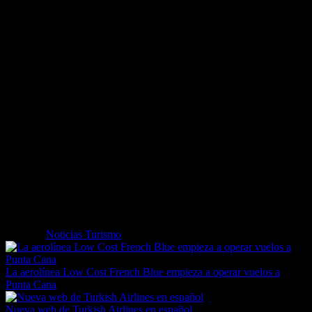
para NH Hotel Group, climatizador, WIFI de alta velocidad entre
otros elementos.
Situado en las proximidades del área financiera de La Torre de
Iberdrola, el renovado tres estrellas apuesta por un despliegue de
más de 100 m2, distribuidos en dos salones para la celebración de
eventos sociales y de negocios, que junto a la calidad y
profesionalidad del servicio lo convierten en referente de la zona.
El NH Bilbao Deusto cuenta además con la filosofía de NH
Meetings: Inspire. Create. Enjoy. Esta nueva fórmula de NH Hotel
Group nació con la vocación de ofrecer eventos únicos, inspirados
en los deseos y necesidades de los clientes. Para ello, son creados y
ejecutados con profesionalidad y pasión mediante servicios
exclusivos y las mejores instalaciones, para garantizar eventos
únicos. Servicios que convierten cualquier ocasión en una
experiencia realmente inolvidable.
Etiquetas
Noticias Turismo
La aerolínea Low Cost French Blue empieza a operar vuelos a
Punta Cana
Nueva web de Turkish Airlines en español