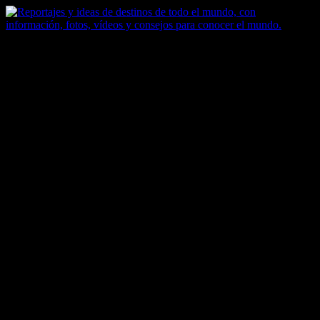
Saltar
al
contenido
Zoomdestinos
Reportajes y ideas de destinos de todo el mundo, con información,
fotos, vídeos y consejos para conocer el mundo.