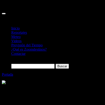
Inicio
Reportajes
Meteo
Videos
Previsión del Tiempo
¿Qué es Zoomdestinos?
Contactar
Buscar:
Portada
»
Nace Goanda: la nueva forma de planificar los viajes
Categoría
Sin categoría
Nace Goanda: la nueva forma de
planificar los viajes