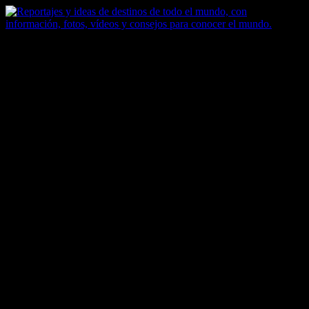
Saltar
al
contenido
Zoomdestinos
Reportajes y ideas de destinos de todo el mundo, con información,
fotos, vídeos y consejos para conocer el mundo.