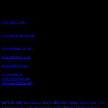
Nuestros Portales:
ElMotor.net
, revista digital del mundo del automóvil, con noticias,
novedades y pruebas de coches
www.elmotor.net
Infoaventura.com
, Las noticias, novedades de producto y test de material
de Senderismo, Trail Running y BTT
www.infoaventura.com
Motosonline.net
, revista digital de Motociclismo, con noticias, novedades y
pruebas de Motos
www.motosonline.net
CasaActual.com
, Revista Digital de Life Style
www.casaactual.com
Cucaboo.com
, Revista Digital de Puericultura e infantil
www.cucaboo.com
Soloski.net
, Red de Portales web sobre deportes de invierno
ww.soloski.net
www.solosnow.com
www.solonordico.com
Temas más vistos
aerolineas
alojamientos
Asia
Andalucía
Andorra
Africa
Alemania
Austria
Destinos
CRUCEROS
Cataluña
Canarias
emirates
Barcelona
Corporativo