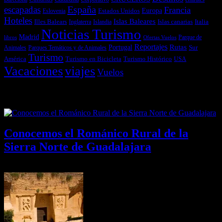
España
escapadas
Francia
Estados Unidos
Europa
Eslovenia
Hoteles
Islas Baleares
Illes Balears
Islas canarias
Italia
Inglaterra
Islandia
Noticias Turismo
Madrid
libros
Ofertas Vuelos
Parque de
Reportajes
Portugal
Rutas
Sur
Parques Temáticos y de Animales
Animales
Turismo
América
Turismo en Bicicleta
Turismo Histórico
USA
Vacaciones
viajes
Vuelos
Últimas Novedades
Conocemos el Románico Rural de la
Sierra Norte de Guadalajara
08/08/2026
Desactivado