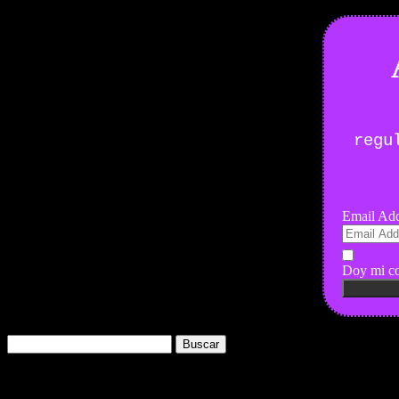
regu
Email Add
Doy mi co
Buscar:
Nuestros Portales: