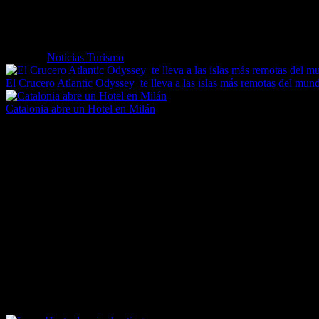
Grupo Visasur es una empresa familiar centrada en el desarrollo de lo
compra conjunta del 70% de CR Bussines, han creado la nueva marca
Etiquetas
Noticias Turismo
El Crucero Atlantic Odyssey te lleva a las islas más remotas del mun
Catalonia abre un Hotel en Milán