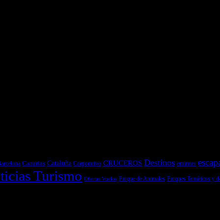
es y pruebas de coches
 de Senderismo, Trail Running y BTT
y pruebas de Motos
escap
Destinos
CRUCEROS
Cataluña
Canarias
emirates
arcelona
Corporativo
ticias Turismo
Parques Temáticos y d
Ofertas Vuelos
Parque de Animales