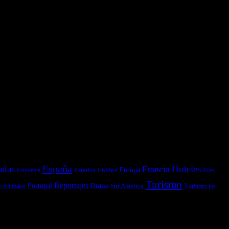
España
adas
Hoteles
Francia
Estados Unidos
Europa
Illes
Eslovenia
Turismo
Reportajes
Portugal
Rutas
Sur América
Turismo en
e Animales