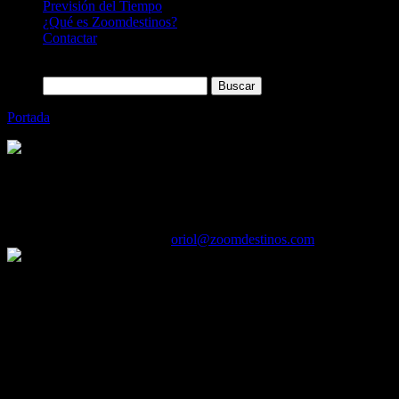
Previsión del Tiempo
¿Qué es Zoomdestinos?
Contactar
Buscar:
Portada
»
Nace Azzahar Hoteles
Categoría
Sin categoría
Nace Azzahar Hoteles
01/03/2017
Desactivado
Por
oriol@zoomdestinos.com
La cadena hotelera ha surgido a partir de que el pasado mes de enero 
repartido en un 40% y un 30% respectivamente.
Tras la adquisición, la consultora fue renombrada como Azzahar Hotel
nueva marca hotelera plantea un ambicioso proceso de crecimiento, cu
compañía.
Sin embargo, por ahora la cadena cuenta solamente con dos establecim