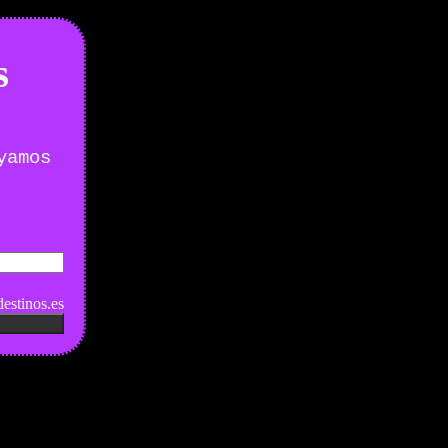
s
yamos
estinos.es