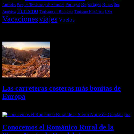
Reportajes
Portugal
Rutas
Sur
Parques Temáticos y de Animales
Animales
Turismo
América
Turismo en Bicicleta
Turismo Histórico
USA
Vacaciones
viajes
Vuelos
Últimas Novedades
Las carreteras costeras más bonitas de
Europa
09/08/2026
Desactivado
Conocemos el Románico Rural de la