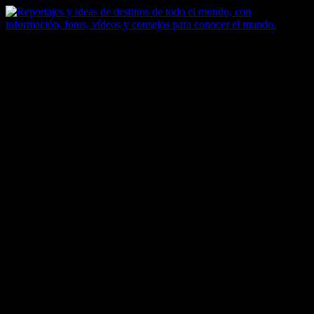
Saltar
al
contenido
Zoomdestinos
Reportajes y ideas de destinos de todo el mundo, con información,
fotos, vídeos y consejos para conocer el mundo.