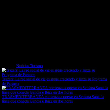
promete ser excepcional.
La VR o realidad virtual transporta a los visitantes, con Sébastien
Loeb Racing Xpérience al volante, a vivir una aventura ultra
realista. En esta atracción van a sentir los temblores de la carretera
gracias a la silla baquet dinámica, en la que los movimientos se
sincronizan con la acción. No falta ni un detalle: ni el humo en los
derrapes extremos controlados, ni los momentos de aceleración,
maximizados por los efectos de sonido y de viento. Resultado: ¡una
experiencia emocional única y con sensaciones fuertes! Además, la
espera para entrar se pasará volando con un pre-show de 700 m2
dedicado a la carrera profesional del campeón, sus títulos mundiales
y el mundo de los rallies, que hará las delicias de los aficionados al
motor y la velocidad.
Etiquetas
Noticias Turismo
Trazers: La red social de viajes sigue creciendo y lanza su Programa
de Partners
TRASMEDITERRANEA comienza a operar en Semana Santa la
línea que conecta Gandia e Ibiza en dos horas