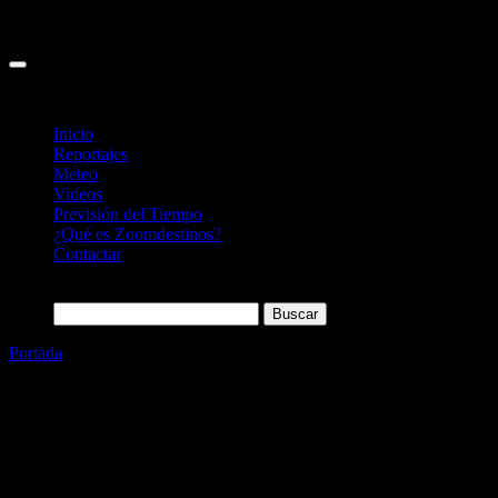
Inicio
Reportajes
Meteo
Videos
Previsión del Tiempo
¿Qué es Zoomdestinos?
Contactar
Buscar:
Portada
»
Muchas novedades interesantes en Futuroscope este
año
Categoría
Sin categoría
Muchas novedades interesantes en
Futuroscope este año