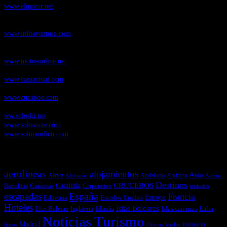
www.elmotor.net
Infoaventura.com
, Las noticias, novedades de producto y test de material
de Senderismo, Trail Running y BTT
www.infoaventura.com
Motosonline.net
, revista digital de Motociclismo, con noticias, novedades y
pruebas de Motos
www.motosonline.net
CasaActual.com
, Revista Digital de Life Style
www.casaactual.com
Cucaboo.com
, Revista Digital de Puericultura e infantil
www.cucaboo.com
Soloski.net
, Red de Portales web sobre deportes de invierno
ww.soloski.net
www.solosnow.com
www.solonordico.com
Temas más vistos
aerolineas
alojamientos
Asia
Andalucía
Andorra
Africa
Alemania
Austria
Destinos
CRUCEROS
Cataluña
Canarias
emirates
Barcelona
Corporativo
España
escapadas
Francia
Estados Unidos
Europa
Eslovenia
Hoteles
Islas Baleares
Illes Balears
Islas canarias
Italia
Inglaterra
Islandia
Noticias Turismo
Madrid
libros
Ofertas Vuelos
Parque de