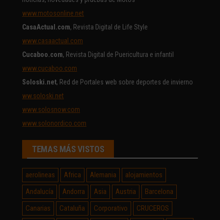
www.motosonline.net
CasaActual.com
, Revista Digital de Life Style
www.casaactual.com
Cucaboo.com
, Revista Digital de Puericultura e infantil
www.cucaboo.com
Soloski.net
, Red de Portales web sobre deportes de invierno
ww.soloski.net
www.solosnow.com
www.solonordico.com
TEMAS MÁS VISTOS
aerolineas
Africa
Alemania
alojamientos
Andalucía
Andorra
Asia
Austria
Barcelona
Canarias
Cataluña
Corporativo
CRUCEROS