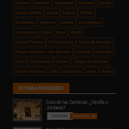
Destinos
emirates
escapadas
Eslovenia
España
Estados Unidos
Europa
Francia
Hoteles
Illes Balears
Inglaterra
Islandia
Islas Baleares
Islas canarias
Italia
libros
Madrid
Noticias Turismo
Ofertas Vuelos
Parque de Animales
Parques Temáticos y de Animales
Portugal
Reportajes
Rutas
Sur América
Turismo
Turismo en Bicicleta
Turismo Histórico
USA
Vacaciones
viajes
Vuelos
ÚLTIMAS NOVEDADES
Coto de las Canteras: ¿Sevilla o
Jordania?
03/08/2026
Desactivado