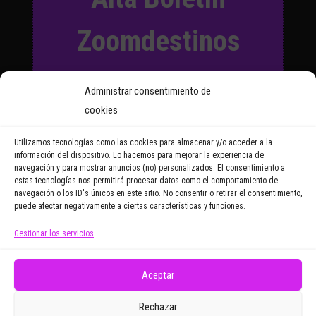
Zoomdestinos
Suscríbete a nuestro Boletín
Administrar consentimiento de
y recibirás regularmente las
cookies
noticias y reportajes que
vayamos publicando.
Utilizamos tecnologías como las cookies para almacenar y/o acceder a la
información del dispositivo. Lo hacemos para mejorar la experiencia de
navegación y para mostrar anuncios (no) personalizados. El consentimiento a
Email Address
estas tecnologías nos permitirá procesar datos como el comportamiento de
navegación o los ID's únicos en este sitio. No consentir o retirar el consentimiento,
puede afectar negativamente a ciertas características y funciones.
Gestionar los servicios
Doy mi consentimiento para recibir correos
electrónicos promocionales de Zoomdestinos.es
Aceptar
Rechazar