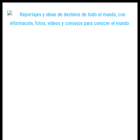
Saltar
al
contenido
Zoomdestinos
Reportajes y
ideas de
destinos de
todo el
mundo, con
información,
fotos,
vídeos y
consejos
para
conocer el
mundo.