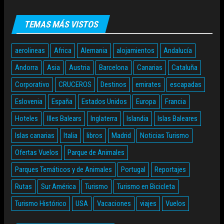
TEMAS MÁS VISTOS
aerolineas
Africa
Alemania
alojamientos
Andalucía
Andorra
Asia
Austria
Barcelona
Canarias
Cataluña
Corporativo
CRUCEROS
Destinos
emirates
escapadas
Eslovenia
España
Estados Unidos
Europa
Francia
Hoteles
Illes Balears
Inglaterra
Islandia
Islas Baleares
Islas canarias
Italia
libros
Madrid
Noticias Turismo
Ofertas Vuelos
Parque de Animales
Parques Temáticos y de Animales
Portugal
Reportajes
Rutas
Sur América
Turismo
Turismo en Bicicleta
Turismo Histórico
USA
Vacaciones
viajes
Vuelos