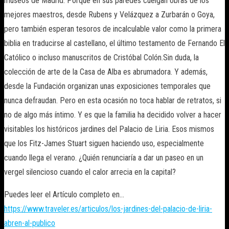
museos de Madrid. Porque en sus paredes cuelgan obras de los
mejores maestros, desde Rubens y Velázquez a Zurbarán o Goya,
pero también esperan tesoros de incalculable valor como la primera
biblia en traducirse al castellano, el último testamento de Fernando El
Católico o incluso manuscritos de Cristóbal Colón.Sin duda, la
colección de arte de la Casa de Alba es abrumadora. Y además,
desde la Fundación organizan unas exposiciones temporales que
nunca defraudan. Pero en esta ocasión no toca hablar de retratos, si
no de algo más íntimo. Y es que la familia ha decidido volver a hacer
visitables los históricos jardines del Palacio de Liria. Esos mismos
que los Fitz-James Stuart siguen haciendo uso, especialmente
cuando llega el verano. ¿Quién renunciaría a dar un paseo en un
vergel silencioso cuando el calor arrecia en la capital?
Puedes leer el Artículo completo en…
https://www.traveler.es/articulos/los-jardines-del-palacio-de-liria-
abren-al-publico