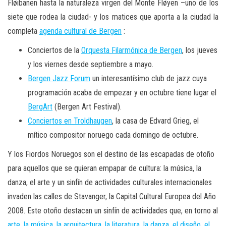
Fløibanen hasta la naturaleza virgen del Monte Fløyen –uno de los
siete que rodea la ciudad- y los matices que aporta a la ciudad la
completa
agenda cultural de Bergen
:
Conciertos de la
Orquesta Filarmónica de Bergen
, los jueves
y los viernes desde septiembre a mayo.
Bergen Jazz Forum
un interesantísimo club de jazz cuya
programación acaba de empezar y en octubre tiene lugar el
BergArt
(Bergen Art Festival).
Conciertos en Troldhaugen
, la casa de Edvard Grieg, el
mítico compositor noruego cada domingo de octubre.
Y los Fiordos Noruegos son el destino de las escapadas de otoño
para aquellos que se quieran empapar de cultura: la música, la
danza, el arte y un sinfín de actividades culturales internacionales
invaden las calles de Stavanger, la Capital Cultural Europea del Año
2008. Este otoño destacan un sinfín de actividades que, en torno al
arte
,
la música
,
la arquitectura
,
la literatura
,
la danza
,
el diseño
,
el