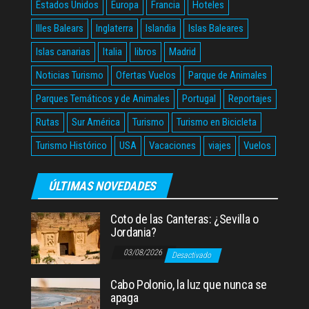
Estados Unidos
Europa
Francia
Hoteles
Illes Balears
Inglaterra
Islandia
Islas Baleares
Islas canarias
Italia
libros
Madrid
Noticias Turismo
Ofertas Vuelos
Parque de Animales
Parques Temáticos y de Animales
Portugal
Reportajes
Rutas
Sur América
Turismo
Turismo en Bicicleta
Turismo Histórico
USA
Vacaciones
viajes
Vuelos
ÚLTIMAS NOVEDADES
Coto de las Canteras: ¿Sevilla o
Jordania?
03/08/2026
Desactivado
Cabo Polonio, la luz que nunca se
apaga