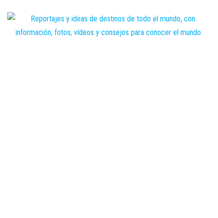
Saltar
al
contenido
Zoomdestinos
Reportajes y
ideas de
destinos de
todo el
mundo, con
información,
fotos,
vídeos y
consejos
para
conocer el
mundo.