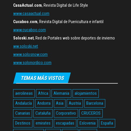
CasaActual.com
, Revista Digital de Life Style
www.casaactual.com
Cucaboo.com
, Revista Digital de Puericultura e infantil
www.cucaboo.com
Soloski.net
, Red de Portales web sobre deportes de invierno
ww.soloski.net
www.solosnow.com
www.solonordico.com
TEMAS MÁS VISTOS
aerolineas
Africa
Alemania
alojamientos
Andalucía
Andorra
Asia
Austria
Barcelona
Canarias
Cataluña
Corporativo
CRUCEROS
Destinos
emirates
escapadas
Eslovenia
España