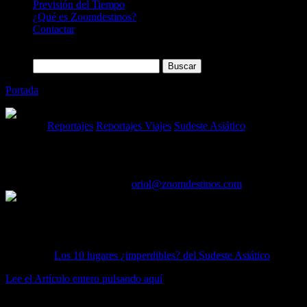
Previsión del Tiempo
¿Qué es Zoomdestinos?
Contactar
Buscar:
Portada
»
Los 10 lugares ¿imperdibles? del Sudeste Asiático
Categoría
Reportajes
Reportajes Viajes
Sudeste Asiático
Los 10 lugares ¿imperdibles? del Sudeste A
23/04/2021
Desactivado
Por
oriol@zoomdestinos.com
Seguramente estás recién empezando a planear tu viaje, y como no tené
armar tu itinerario. Es muy probable que ya hayas estado por otras p
La entrada
Los 10 lugares ¿imperdibles? del Sudeste Asiático
se publ
Lee el Artículo entero pulsando aquí
Autor: Marcandoelpolo