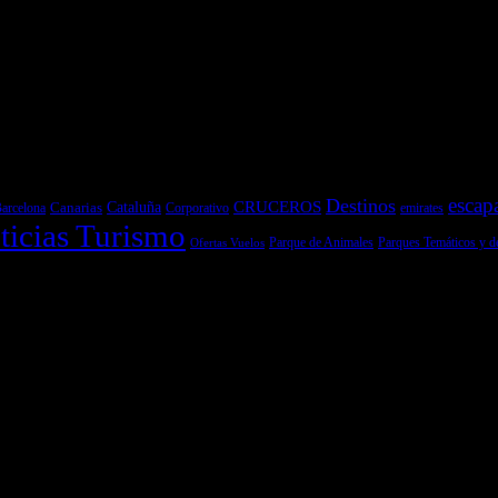
escap
Destinos
CRUCEROS
Cataluña
Canarias
emirates
arcelona
Corporativo
ticias Turismo
Parques Temáticos y d
Ofertas Vuelos
Parque de Animales