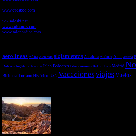
Cucaboo.com
, Revista Digital de Puericultura e infantil
www.cucaboo.com
Soloski.net
, Red de Portales web sobre deportes de invierno
ww.soloski.net
www.solosnow.com
www.solonordico.com
Temas más vistos
aerolineas
alojamientos
Asia
Andalucía
Andorra
Africa
Alemania
B
Austria
No
Islas Baleares
Balears
Islas canarias
Italia
Madrid
Inglaterra
Islandia
libros
Vacaciones
viajes
Vuelos
Bicicleta
Turismo Histórico
USA
Últimas Novedades