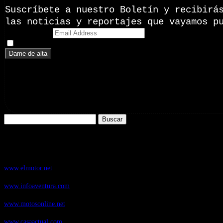
Suscríbete a nuestro Boletín y recibirá
las noticias y reportajes que vayamos p
Email Address
Doy mi consentimiento para recibir correos electrónicos promoci
Buscar:
Nuestros Portales:
ElMotor.net
, revista digital del mundo del automóvil, con noticias, novedad
www.elmotor.net
Infoaventura.com
, Las noticias, novedades de producto y test de material
www.infoaventura.com
Motosonline.net
, revista digital de Motociclismo, con noticias, novedades 
www.motosonline.net
CasaActual.com
, Revista Digital de Life Style
www.casaactual.com