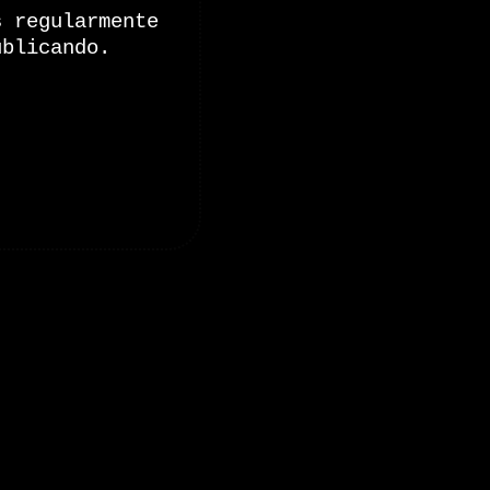
s regularmente
ublicando.
onales de Zoomdestinos.es
es y pruebas de coches
 de Senderismo, Trail Running y BTT
y pruebas de Motos