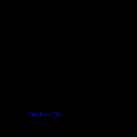
siático
s todavía mucha idea de qué hay para ver, necesitás un pantallazo gene
áginas, donde leíste sobre más o menos los mismos […]
icó primero en
Marcando el Polo
.