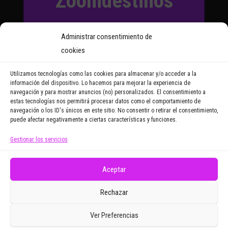
Zoomdestinos
Suscríbete a nuestro Boletín
Administrar consentimiento de
y recibirás regularmente las
cookies
noticias y reportajes que
vayamos publicando.
Utilizamos tecnologías como las cookies para almacenar y/o acceder a la
información del dispositivo. Lo hacemos para mejorar la experiencia de
navegación y para mostrar anuncios (no) personalizados. El consentimiento a
Email Address
estas tecnologías nos permitirá procesar datos como el comportamiento de
navegación o los ID's únicos en este sitio. No consentir o retirar el consentimiento,
puede afectar negativamente a ciertas características y funciones.
Gestionar los servicios
Doy mi consentimiento para recibir correos
electrónicos promocionales de Zoomdestinos.es
Aceptar
Rechazar
Ver Preferencias