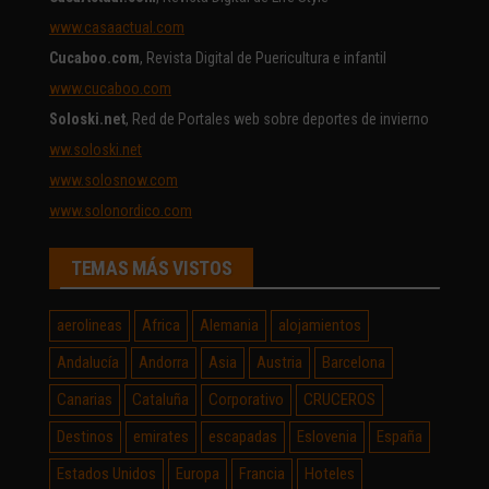
www.casaactual.com
Cucaboo.com
, Revista Digital de Puericultura e infantil
www.cucaboo.com
Soloski.net
, Red de Portales web sobre deportes de invierno
ww.soloski.net
www.solosnow.com
www.solonordico.com
TEMAS MÁS VISTOS
aerolineas
Africa
Alemania
alojamientos
Andalucía
Andorra
Asia
Austria
Barcelona
Canarias
Cataluña
Corporativo
CRUCEROS
Destinos
emirates
escapadas
Eslovenia
España
Estados Unidos
Europa
Francia
Hoteles