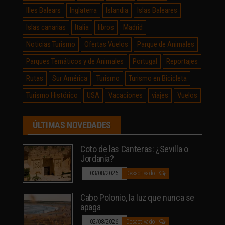
Illes Balears
Inglaterra
Islandia
Islas Baleares
Islas canarias
Italia
libros
Madrid
Noticias Turismo
Ofertas Vuelos
Parque de Animales
Parques Temáticos y de Animales
Portugal
Reportajes
Rutas
Sur América
Turismo
Turismo en Bicicleta
Turismo Histórico
USA
Vacaciones
viajes
Vuelos
ÚLTIMAS NOVEDADES
Coto de las Canteras: ¿Sevilla o
Jordania?
03/08/2026
Desactivado
Cabo Polonio, la luz que nunca se
apaga
02/08/2026
Desactivado