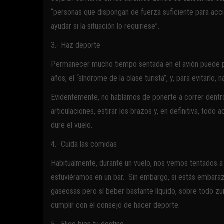
“personas que dispongan de fuerza suficiente para acci
ayudar si la situación lo requiriese”.
3.- Haz deporte
Permanecer mucho tiempo sentada en el avión puede pr
años, el “síndrome de la clase turista”, y, para evitarlo
Evidentemente, no hablamos de ponerte a correr dentro d
articulaciones, estirar los brazos y, en definitiva, todo
dure el vuelo.
4.- Cuida las comidas
Habitualmente, durante un vuelo, nos vemos tentados a
estuviéramos en un bar. Sin embargo, si estás embaraz
gaseosas pero sí beber bastante líquido, sobre todo zu
cumplir con el consejo de hacer deporte.