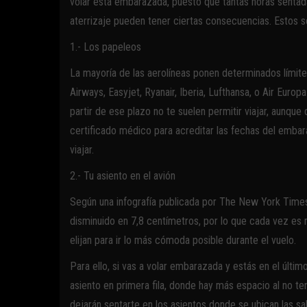
volar está embarazada, puesto que tantas horas sentad
aterrizaje pueden tener ciertas consecuencias. Estos 
1.- Los papeleos
La mayoría de las aerolíneas ponen determinados límit
Airways, Easyjet, Ryanair, Iberia, Lufthansa, o Air Euro
partir de ese plazo no te suelen permitir viajar, aunqu
certificado médico para acreditar las fechas del embar
viajar.
2.- Tu asiento en el avión
Según una infografía publicada por The New York Times,
disminuido en 7,8 centímetros, por lo que cada vez es m
elijan para ir lo más cómoda posible durante el vuelo.
Para ello, si vas a volar embarazada y estás en el últ
asiento en primera fila, donde hay más espacio al no te
dejarán sentarte en los asientos donde se ubican las s