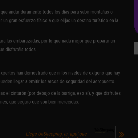
 que andar duramente todos los días para subir montañas o
un gran esfuerzo físico a que elijas un destino turístico en la
ra las embarazadas, por lo que nada mejor que preparar un
Bu
ue disfrutéis todos.
xpertos han demostrado que ni los niveles de oxígeno que hay
pueden llegar a emitir los arcos de seguridad del aeropuerto.
s el cinturón (por debajo de la barriga, eso sí), y que disfrutes
iones, que seguro que son bien merecidas.
Llega UnSheeping, la ‘app’ que