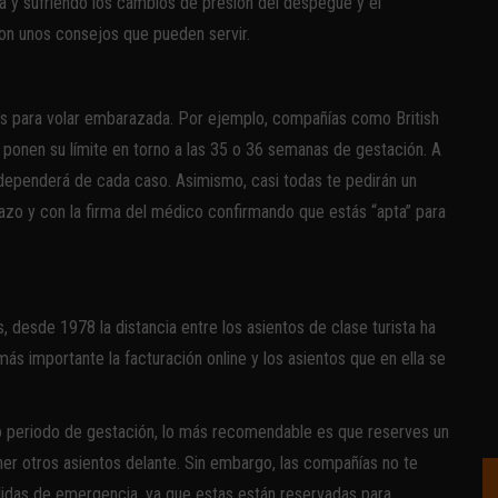
a y sufriendo los cambios de presión del despegue y el
son unos consejos que pueden servir.
es para volar embarazada. Por ejemplo, compañías como British
pa ponen su límite en torno a las 35 o 36 semanas de gestación. A
e dependerá de cada caso. Asimismo, casi todas te pedirán un
azo y con la firma del médico confirmando que estás “apta” para
 desde 1978 la distancia entre los asientos de clase turista ha
ás importante la facturación online y los asientos que en ella se
imo periodo de gestación, lo más recomendable es que reserves un
ner otros asientos delante. Sin embargo, las compañías no te
alidas de emergencia, ya que estas están reservadas para