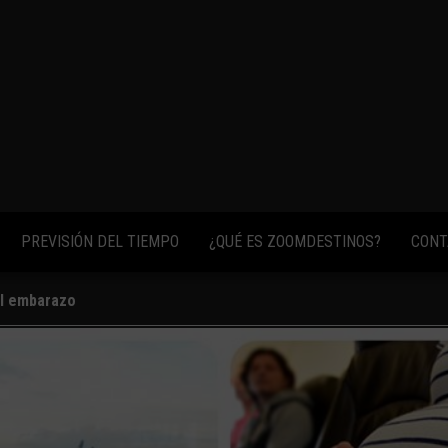
fotos,
vídeos y
consejos
para
conocer el
mundo.
PREVISIÓN DEL TIEMPO
¿QUÉ ES ZOOMDESTINOS?
CONT
el embarazo