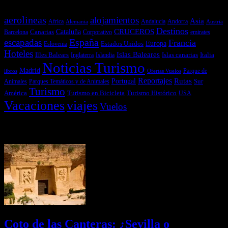
aerolineas
alojamientos
Asia
Andalucía
Andorra
Africa
Alemania
Austria
Destinos
CRUCEROS
Cataluña
Canarias
emirates
Barcelona
Corporativo
España
escapadas
Francia
Estados Unidos
Europa
Eslovenia
Hoteles
Islas Baleares
Illes Balears
Islas canarias
Italia
Inglaterra
Islandia
Noticias Turismo
Madrid
libros
Ofertas Vuelos
Parque de
Reportajes
Portugal
Rutas
Sur
Parques Temáticos y de Animales
Animales
Turismo
América
Turismo en Bicicleta
Turismo Histórico
USA
Vacaciones
viajes
Vuelos
Últimas Novedades
Coto de las Canteras: ¿Sevilla o