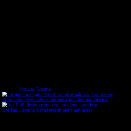
También caminatas hasta las iglesias románicas y por revivir las
fallas, Patrimonio de la Humanidad, incluida una visita nocturna a
San Clemente de Taüll. Igualmente, programa rutas por el Parque
Nacional de Aigüestortes y Lago de San Mauricio. El festival de
senderismo enmarca en uno más amplio, el Buff Mountain Festival
Vall de Boí, dedicado a las actividades deportivas y de montaña, que
incluye un mercado de productos locales y un ciclo de charlas y
proyecciones. Festival de senderismo Vall Fosca Pirineos, del 13 al
16 de julio El Ayuntamiento de La Torre de Cabdella programa rutas
guiadas por los estanques, el camino del Carrilet y el valle de
Riqüerna, dando protagonismo al teleférico Estany Gento y el
Museo Hidroeléctrico de Capdella. Una caminata nocturna con cena
de productos de proximidad también forma parte de las actividades a
elegir. El festival de senderismo coincide con la cronoescalada de la
Vertical Cabanera, que igualmente ofrece tres itinerarios guiados a
pie.
Etiquetas
Noticias Turismo
Formentera elegida el destino más romántico para besarse
Boí Taüll, destino primaveral en plena naturaleza