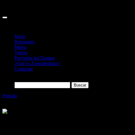
Inicio
Reportajes
Meteo
Videos
Previsión del Tiempo
¿Qué es Zoomdestinos?
Contactar
Buscar:
Portada
»
La segunda edición de los festivales de senderismo de
los Pirineos se amplía a seis certámenes
Categoría
Sin categoría
La segunda edición de los festivales de