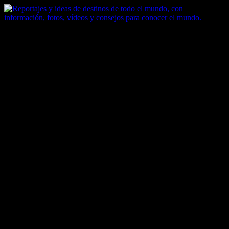
Saltar
al
contenido
Zoomdestinos
Reportajes y ideas de destinos de todo el mundo, con información,
fotos, vídeos y consejos para conocer el mundo.