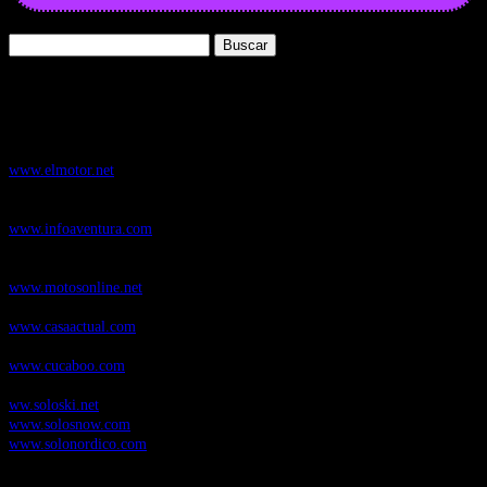
Buscar:
Nuestros Portales:
ElMotor.net
, revista digital del mundo del automóvil, con noticias,
novedades y pruebas de coches
www.elmotor.net
Infoaventura.com
, Las noticias, novedades de producto y test de material
de Senderismo, Trail Running y BTT
www.infoaventura.com
Motosonline.net
, revista digital de Motociclismo, con noticias, novedades y
pruebas de Motos
www.motosonline.net
CasaActual.com
, Revista Digital de Life Style
www.casaactual.com
Cucaboo.com
, Revista Digital de Puericultura e infantil
www.cucaboo.com
Soloski.net
, Red de Portales web sobre deportes de invierno
ww.soloski.net
www.solosnow.com
www.solonordico.com
Temas más vistos