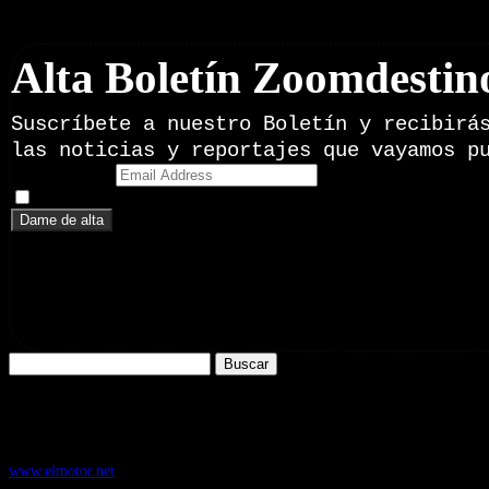
Boletín Noticias
Alta Boletín Zoomdestin
Suscríbete a nuestro Boletín y recibirá
las noticias y reportajes que vayamos p
Email Address
Doy mi consentimiento para recibir correos electrónicos promoci
Buscar:
Nuestros Portales:
ElMotor.net
, revista digital del mundo del automóvil, con noticias, novedad
www.elmotor.net