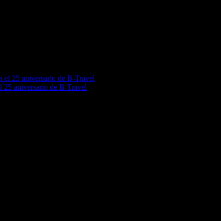
s: José de Espronceda y Carolina Coronado. Las bodegas elaboradoras d
nes gastronómicas, tapas maridadas, paseos en calesa o visitas teatraliza
á el Día Mundial de la Tapa, también en junio, son otras de las activid
l 25 aniversario de B-Travel