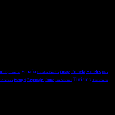
España
adas
Hoteles
Francia
Estados Unidos
Europa
Illes
Eslovenia
Turismo
Reportajes
Portugal
Rutas
Sur América
Turismo en
e Animales