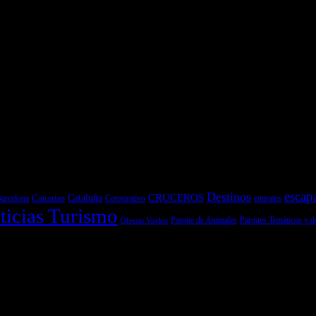
 de Senderismo, Trail Running y BTT
y pruebas de Motos
escap
Destinos
CRUCEROS
Cataluña
Canarias
emirates
arcelona
Corporativo
ticias Turismo
Parques Temáticos y d
Ofertas Vuelos
Parque de Animales