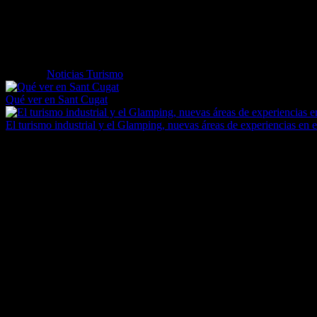
ciudad gracias al nacimiento en ella de dos de sus mayores exponente
elaboración y ofrecerán diferentes experiencias, entre ellas degustacio
La Fiesta Ibérica del Vino o la Ruta de Tapas con la que se conmemorar
de Verano en Huerta Montero (Almendralejo).
Etiquetas
Noticias Turismo
Qué ver en Sant Cugat
El turismo industrial y el Glamping, nuevas áreas de experiencias en e