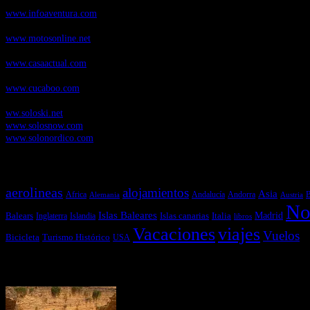
Infoaventura.com
, Las noticias, novedades de producto y test de material
www.infoaventura.com
Motosonline.net
, revista digital de Motociclismo, con noticias, novedades 
www.motosonline.net
CasaActual.com
, Revista Digital de Life Style
www.casaactual.com
Cucaboo.com
, Revista Digital de Puericultura e infantil
www.cucaboo.com
Soloski.net
, Red de Portales web sobre deportes de invierno
ww.soloski.net
www.solosnow.com
www.solonordico.com
Temas más vistos
aerolineas
alojamientos
Asia
Andalucía
Andorra
Africa
Alemania
B
Austria
No
Islas Baleares
Balears
Islas canarias
Italia
Madrid
Inglaterra
Islandia
libros
Vacaciones
viajes
Vuelos
Bicicleta
Turismo Histórico
USA
Últimas Novedades