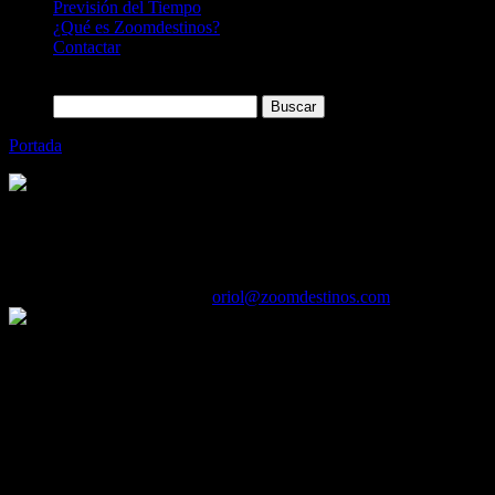
Previsión del Tiempo
¿Qué es Zoomdestinos?
Contactar
Buscar:
Portada
»
La Ruta del Vino Ribera del Guadiana celebra la quin
Categoría
Sin categoría
La Ruta del Vino Ribera del Guadiana cel
09/04/2017
Desactivado
Por
oriol@zoomdestinos.com
La Ruta del Vino Ribera del Guadiana celebra la quinta edición de la
desde este fin de semana y hasta el próximo 25 de junio, la iniciativa l
y de ocio, degustaciones y catas de vino, experiencias en la naturalez
El fin del invierno y el cambio de estación traen, además de sol y b
del Guadiana y que cuenta con el patrocinio de Diputación de Badaj
especial que se extenderá hasta el próximo 25 de junio, coincidiendo 