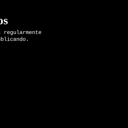
os
s regularmente
ublicando.
onales de Zoomdestinos.es
es y pruebas de coches