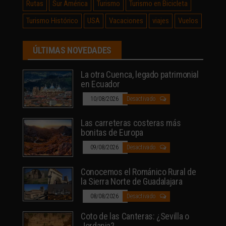
Rutas
Sur América
Turismo
Turismo en Bicicleta
Turismo Histórico
USA
Vacaciones
viajes
Vuelos
ÚLTIMAS NOVEDADES
La otra Cuenca, legado patrimonial
en Ecuador
10/08/2026
Desactivado
Las carreteras costeras más
bonitas de Europa
09/08/2026
Desactivado
Conocemos el Románico Rural de
la Sierra Norte de Guadalajara
08/08/2026
Desactivado
Coto de las Canteras: ¿Sevilla o
Jordania?