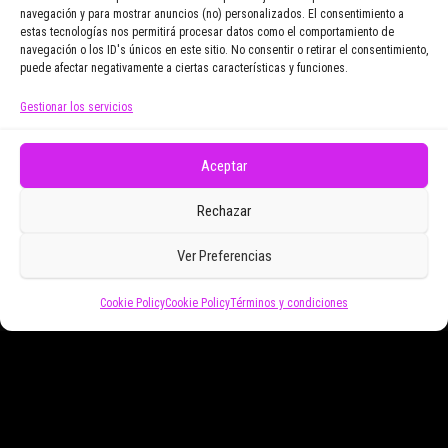
navegación y para mostrar anuncios (no) personalizados. El consentimiento a
Email Address
estas tecnologías nos permitirá procesar datos como el comportamiento de
navegación o los ID's únicos en este sitio. No consentir o retirar el consentimiento,
puede afectar negativamente a ciertas características y funciones.
Gestionar los servicios
Doy mi consentimiento para recibir correos
electrónicos promocionales de Zoomdestinos.es
Aceptar
Rechazar
Ver Preferencias
Cookie Policy
Cookie Policy
Términos y condiciones
Funciona gracias a
WordPress
|
Tema:
Envo Magazine