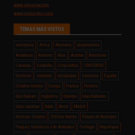
www.solosnow.com
www.solonordico.com
TEMAS MÁS VISTOS
aerolineas
Africa
Alemania
alojamientos
Andalucía
Andorra
Asia
Austria
Barcelona
Canarias
Cataluña
Corporativo
CRUCEROS
Destinos
emirates
escapadas
Eslovenia
España
Estados Unidos
Europa
Francia
Hoteles
Illes Balears
Inglaterra
Islandia
Islas Baleares
Islas canarias
Italia
libros
Madrid
Noticias Turismo
Ofertas Vuelos
Parque de Animales
Parques Temáticos y de Animales
Portugal
Reportajes