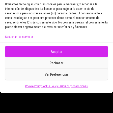
Utilizamos tecnologías como las cookies para almacenar y/o acceder a la
información del dispositivo. Lo hacemos para mejorar la experiencia de
navegación y para mostrar anuncios (no) personalizados. El consentimiento a
Email Address
estas tecnologías nos permitirá procesar datos como el comportamiento de
navegación o los ID's únicos en este sitio. No consentir o retirar el consentimiento,
puede afectar negativamente a ciertas características y funciones.
Gestionar los servicios
Doy mi consentimiento para recibir correos
electrónicos promocionales de Zoomdestinos.es
Aceptar
Rechazar
Ver Preferencias
Cookie Policy
Cookie Policy
Términos y condiciones
Funciona gracias a
WordPress
|
Tema:
Envo Magazine