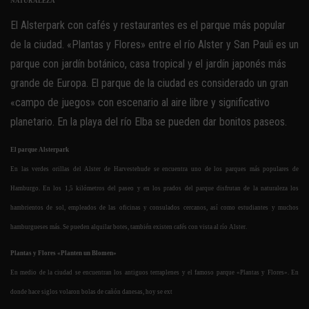
NATURALEZA
El Alsterpark con cafés y restaurantes es el parque más popular
de la ciudad. «Plantas y Flores» entre el río Alster y San Pauli es un
parque con jardín botánico, casa tropical y el jardín japonés más
grande de Europa. El parque de la ciudad es considerado un gran
«campo de juegos» con escenario al aire libre y significativo
planetario. En la playa del río Elba se pueden dar bonitos paseos.
El parque Alsterpark
En las verdes orillas del Alster de Harvestehude se encuentra uno de los parques más populares de
Hamburgo. En los 1,5 kilómetros del paseo y en los prados del parque disfrutan de la naturaleza los
hambrientos de sol, empleados de las oficinas y consulados cercanos, así como estudiantes y muchos
hamburgueses más. Se pueden alquilar botes, también existen cafés con vista al río Alster.
Plantas y Flores «Planten un Blomen»
En medio de la ciudad se encuentran los antiguos terraplenes y el famoso parque «Plantas y Flores». En
donde hace siglos volaron bolas de cañón danesas, hoy se ext