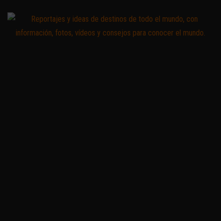
Saltar
al
contenido
Zoomdestinos
Reportajes y
ideas de
destinos de
todo el
mundo, con
información,
fotos,
vídeos y
consejos
para
conocer el
mundo.