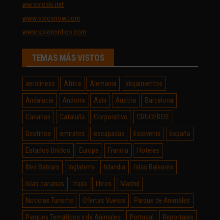
ww.soloski.net
www.solosnow.com
www.solonordico.com
TEMAS MÁS VISTOS
aerolineas
Africa
Alemania
alojamientos
Andalucía
Andorra
Asia
Austria
Barcelona
Canarias
Cataluña
Corporativo
CRUCEROS
Destinos
emirates
escapadas
Eslovenia
España
Estados Unidos
Europa
Francia
Hoteles
Illes Balears
Inglaterra
Islandia
Islas Baleares
Islas canarias
Italia
libros
Madrid
Noticias Turismo
Ofertas Vuelos
Parque de Animales
Parques Temáticos y de Animales
Portugal
Reportajes