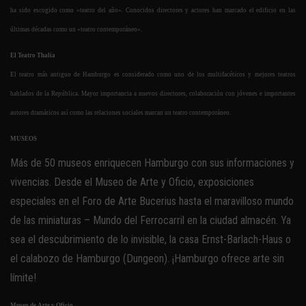
ha sido escogido como «teatro del año». Conocidos directores y actores han marcado el edificio en las
últimas décadas como un «teatro contemporáneo».
El Teatro Thalia
El teatro más antiguo de Hamburgo es considerado como uno de los multifacéticos y mejores teatros
hablados de la República. Mayor importancia a nuevos directores, colaboración con jóvenes e importantes
autores dramáticos así como las relaciones sociales marcan un teatro contemporáneo.
MUSEOS
Más de 50 museos enriquecen Hamburgo con sus informaciones y
vivencias. Desde el Museo de Arte y Oficio, exposiciones
especiales en el Foro de Arte Bucerius hasta el maravilloso mundo
de las miniaturas – Mundo del Ferrocarril en la ciudad almacén. Ya
sea el descubrimiento de lo invisible, la casa Ernst-Barlach-Haus o
el calabozo de Hamburgo (Dungeon). ¡Hamburgo ofrece arte sin
límite!
Museo de Arte y Oficio