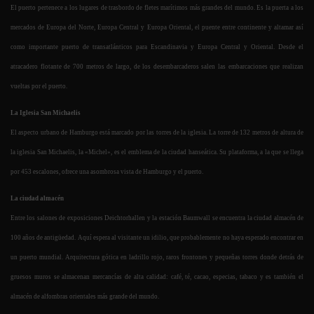
El puerto pertenece a los lugares de trasbordo de fletes marítimos más grandes del mundo. Es la puerta a los
mercados de Europa del Norte, Europa Central y Europa Oriental, el puente entre continente y altamar así
como importante puerto de transatlánticos para Escandinavia y Europa Central y Oriental. Desde el
atracadero flotante de 700 metros de largo, de los desembarcaderos salen las embarcaciones que realizan
vueltas por el puerto.
La Iglesia San Michaelis
El aspecto urbano de Hamburgo está marcado por las torres de la iglesia. La torre de 132 metros de altura de
la iglesia San Michaelis, la «Michel», es el emblema de la ciudad hanseática. Su plataforma, a la que se llega
por 453 escalones, ofrece una asombrosa vista de Hamburgo y el puerto.
La ciudad almacén
Entre los salones de exposiciones Deichtorhallen y la estación Baumwall se encuentra la ciudad almacén de
100 años de antigüedad. Aquí espera al visitante un idilio, que probablemente no haya esperado encontrar en
un puerto mundial. Arquitectura gótica en ladrillo rojo, raros frontones y pequeñas torres donde detrás de
gruesos muros se almacenan mercancías de alta calidad: café, té, cacao, especias, tabaco y es también el
almacén de alfombras orientales más grande del mundo.