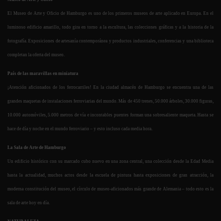
El Museo de Arte y Oficio de Hamburgo es uno de los primeros museos de arte aplicado en Europa. En el
luminoso edificio amarillo, todo gira en torno a la escultura, las colecciones gráficas y a la historia de la
fotografía. Exposiciones de artesanía contemporánea y productos industriales, conferencias y una biblioteca
completan la oferta del museo.
País de las maravillas en miniatura
¡Atención aficionados de los ferrocarriles! En la ciudad almacén de Hamburgo se encuentra una de las
grandes maquetas de instalaciones ferroviarias del mundo. Más de 450 trenes, 50.000 árboles, 30.000 figuras,
10.000 automóviles, 5.000 metros de vía e incontables puentes forman una sobresaliente maqueta. Hasta se
hace de día y noche en el mundo ferroviario – y esto incluso cada media hora.
La Sala de Arte de Hamburgo
Un edificio histórico con su marcado cubo nuevo en una zona central, una colección desde la Edad Media
hasta la actualidad, muchos actos desde la escuela de pintura hasta exposiciones de gran atracción, la
moderna constitución del museo, el círculo de museo-aficionados más grande de Alemania – todo esto es la
sala de arte hoy en día.