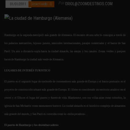
Por
ORIOL@ZOOMDESTINOS.COM
01/01/2011
Desactivado
Hamburgo es la segunda metrópoli más grande de Alemania. El encanto de una urbe lo consigue a través de
los palacios mercantiles, lujosos paseos, musicales internacionales, pasajes comerciales y el barrio de San
Pauli. Un aire a distancia sopla hasta la ciudad almacén, las zanjas y los canales. Zonas verdes y parques
hacen de Hamburgo la ciudad más verde de Alemania.
LUGARES DE INTERÉS TURISTICO
El puerto es el segundo lugar de trasbordo de contenedores más grande de Europa y el barrio portuario es el
proyecto de construcción urbano más grande de Europa. El Alster es considerado un territorio acuático en el
centro y el Elba es el lugar del puerto y fuente de vida. Blankenese, con sus villas atrae como suburbio, la
iglesia de San Michaelis como monumento barroco. La ciudad almacén es el histórico complejo de almacenes
más grande del mundo, y San Pauli es conocida como la «milla pecadora».
El puerto de Hamburgo y los desembarcaderos