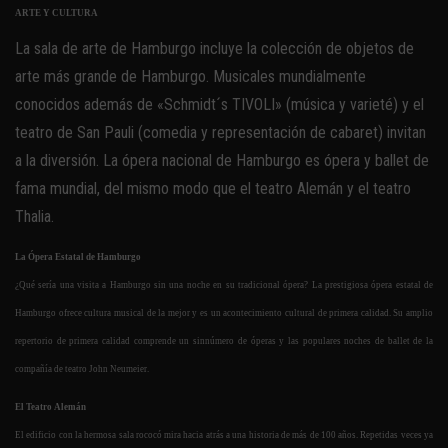
ARTE Y CULTURA
La sala de arte de Hamburgo incluye la colección de objetos de
arte más grande de Hamburgo. Musicales mundialmente
conocidos además de «Schmidt´s TIVOLI» (música y varieté) y el
teatro de San Pauli (comedia y representación de cabaret) invitan
a la diversión. La ópera nacional de Hamburgo es ópera y ballet de
fama mundial, del mismo modo que el teatro Alemán y el teatro
Thalia.
La Ópera Estatal de Hamburgo
¿Qué sería una visita a Hamburgo sin una noche en su tradicional ópera? La prestigiosa ópera estatal de
Hamburgo ofrece cultura musical de la mejor y es un acontecimiento cultural de primera calidad. Su amplio
repertorio de primera calidad comprende un sinnúmero de óperas y las populares noches de ballet de la
compañía de teatro John Neumeier.
El Teatro Alemán
El edificio con la hermosa sala rococó mira hacia atrás a una historia de más de 100 años. Repetidas veces ya