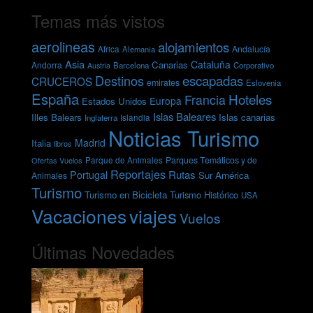
Temas más vistos
aerolineas
alojamientos
Andalucía
Africa
Alemania
Asia
Cataluña
Canarias
Andorra
Barcelona
Corporativo
Austria
escapadas
Destinos
CRUCEROS
emirates
Eslovenia
España
Hoteles
Francia
Europa
Estados Unidos
Islas Baleares
Illes Balears
Islas canarias
Inglaterra
Islandia
Noticias Turismo
Madrid
Italia
libros
Parques Temáticos y de
Ofertas Vuelos
Parque de Animales
Reportajes
Rutas
Portugal
Sur América
Animales
Turismo
Turismo en Bicicleta
Turismo Histórico
USA
Vacaciones
viajes
Vuelos
Últimas Novedades