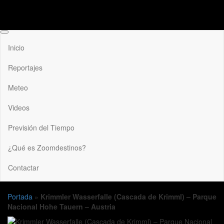
Inicio
Reportajes
Meteo
Videos
Previsión del Tiempo
¿Qué es Zoomdestinos?
Contactar
Portada
»
Krimmler Wasserfalle (Cascada de Krimml) – Parque
Nacional Hohe Tauern – Austria