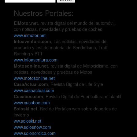
Nuestros Portales:
ElMotor.net
, revista digital del mundo del automóvil,
con noticias, novedades y pruebas de coches
www.elmotor.net
Infoaventura.com
, Las noticias, novedades de
producto y test de material de Senderismo, Trail
Running y BTT
www.infoaventura.com
Motosonline.net
, revista digital de Motociclismo, con
noticias, novedades y pruebas de Motos
www.motosonline.net
CasaActual.com
, Revista Digital de Life Style
www.casaactual.com
Cucaboo.com
, Revista Digital de Puericultura e infantil
www.cucaboo.com
Soloski.net
, Red de Portales web sobre deportes de
invierno
ww.soloski.net
www.solosnow.com
www.solonordico.com