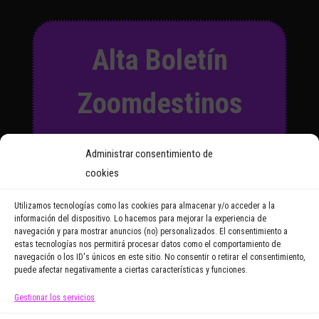
Alta Boletín
Zoomdestinos
Suscríbete a nuestro Boletín
Administrar consentimiento de
y recibirás regularmente las
cookies
noticias y reportajes que
vayamos publicando.
Utilizamos tecnologías como las cookies para almacenar y/o acceder a la
información del dispositivo. Lo hacemos para mejorar la experiencia de
navegación y para mostrar anuncios (no) personalizados. El consentimiento a
Email Address
estas tecnologías nos permitirá procesar datos como el comportamiento de
navegación o los ID's únicos en este sitio. No consentir o retirar el consentimiento,
puede afectar negativamente a ciertas características y funciones.
Gestionar los servicios
Doy mi consentimiento para recibir correos