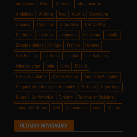
aerolineas
Africa
Alemania
alojamientos
Andalucía
Andorra
Asia
Austria
Barcelona
Canarias
Cataluña
Corporativo
CRUCEROS
Destinos
emirates
escapadas
Eslovenia
España
Estados Unidos
Europa
Francia
Hoteles
Illes Balears
Inglaterra
Islandia
Islas Baleares
Islas canarias
Italia
libros
Madrid
Noticias Turismo
Ofertas Vuelos
Parque de Animales
Parques Temáticos y de Animales
Portugal
Reportajes
Rutas
Sur América
Turismo
Turismo en Bicicleta
Turismo Histórico
USA
Vacaciones
viajes
Vuelos
ÚLTIMAS NOVEDADES