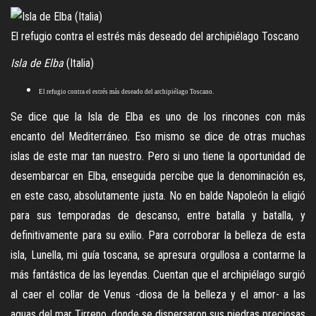
El refugio contra el estrés más deseado del archipiélago Toscano
Isla de Elba
(Italia)
El refugio contra el estrés más deseado del archipiélago Toscano.
Se dice que la Isla de Elba es uno de los rincones con más
encanto del Mediterráneo. Eso mismo se dice de otras muchas
islas de este mar tan nuestro. Pero si uno tiene la oportunidad de
desembarcar en Elba, enseguida percibe que la denominación es,
en este caso, absolutamente justa. No en balde Napoleón la eligió
para sus temporadas de descanso, entre batalla y batalla, y
definitivamente para su exilio. Para corroborar la belleza de esta
isla, Lunella, mi guía toscana, se apresura orgullosa a contarme la
más fantástica de las leyendas. Cuentan que el archipiélago surgió
al caer el collar de Venus -diosa de la belleza y el amor- a las
aguas del mar Tirreno, donde se dispersaron sus piedras preciosas