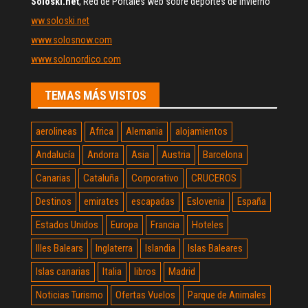
Soloski.net
, Red de Portales web sobre deportes de invierno
ww.soloski.net
www.solosnow.com
www.solonordico.com
TEMAS MÁS VISTOS
aerolineas
Africa
Alemania
alojamientos
Andalucía
Andorra
Asia
Austria
Barcelona
Canarias
Cataluña
Corporativo
CRUCEROS
Destinos
emirates
escapadas
Eslovenia
España
Estados Unidos
Europa
Francia
Hoteles
Illes Balears
Inglaterra
Islandia
Islas Baleares
Islas canarias
Italia
libros
Madrid
Noticias Turismo
Ofertas Vuelos
Parque de Animales