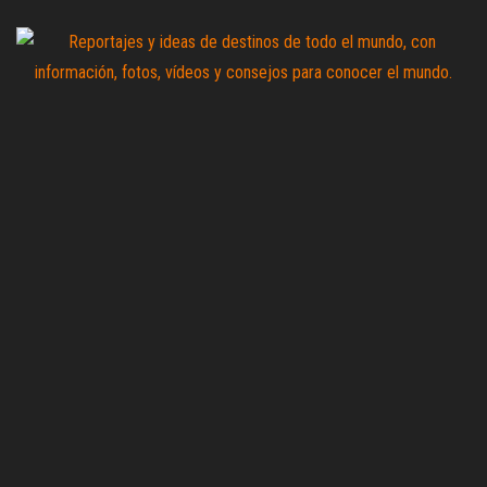
Saltar
al
contenido
Zoomdestinos
Reportajes y
ideas de
destinos de
todo el
mundo, con
información,
fotos,
vídeos y
consejos
para
conocer el
mundo.