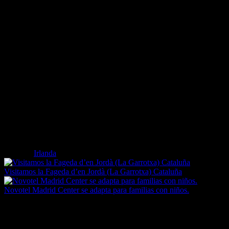
¿Te apetece escuchar un cuento de hadas con príncipe azul (o casi)?
Bartholomew Leslie, el primer Leslie del castillo de Leslie, se
convirtió en héroe cuando, al huir de sus enemigos, la reina
Margaret de Escocia cayó a un río desde su caballo. Leslie, el
chambelán de la Reina, salvó su vida lanzándole su cinturón para
que la Reina pudiera agarrarse fuerte a la hebilla. Así consiguió
salvarse la Reina, y hasta hoy en día el lema de la familia Leslie
sigue siendo «Agárrate fuerte».
Etiquetas
Irlanda
Visitamos la Fageda d’en Jordà (La Garrotxa) Cataluña
Novotel Madrid Center se adapta para familias con niños.