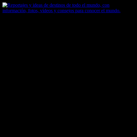
Saltar
al
contenido
Zoomdestinos
Reportajes y ideas de destinos de todo el mundo, con información,
fotos, vídeos y consejos para conocer el mundo.