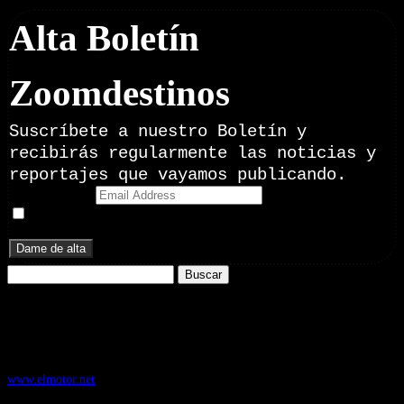
Alta Boletín
Zoomdestinos
Suscríbete a nuestro Boletín y
recibirás regularmente las noticias y
reportajes que vayamos publicando.
Email Address
Doy mi consentimiento para recibir correos electrónicos
promocionales de Zoomdestinos.es
Buscar:
Nuestros Portales:
ElMotor.net
, revista digital del mundo del automóvil, con noticias,
novedades y pruebas de coches
www.elmotor.net
Infoaventura.com
, Las noticias, novedades de producto y test de material