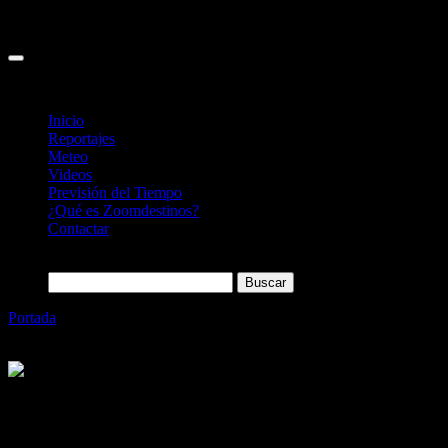
Inicio
Reportajes
Meteo
Videos
Previsión del Tiempo
¿Qué es Zoomdestinos?
Contactar
Buscar:
Portada
»
Irlanda romántica: seis formas de pasar el San
Valentín
Categoría
Sin categoría
Irlanda romántica: seis formas de pasar