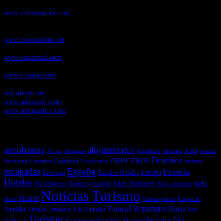
de Senderismo, Trail Running y BTT
www.infoaventura.com
Motosonline.net
, revista digital de Motociclismo, con noticias, novedades y
pruebas de Motos
www.motosonline.net
CasaActual.com
, Revista Digital de Life Style
www.casaactual.com
Cucaboo.com
, Revista Digital de Puericultura e infantil
www.cucaboo.com
Soloski.net
, Red de Portales web sobre deportes de invierno
ww.soloski.net
www.solosnow.com
www.solonordico.com
Temas más vistos
aerolineas
alojamientos
Asia
Andalucía
Andorra
Africa
Alemania
Austria
Destinos
CRUCEROS
Cataluña
Canarias
emirates
Barcelona
Corporativo
España
escapadas
Francia
Estados Unidos
Europa
Eslovenia
Hoteles
Islas Baleares
Illes Balears
Islas canarias
Italia
Inglaterra
Islandia
Noticias Turismo
Madrid
libros
Ofertas Vuelos
Parque de
Reportajes
Portugal
Rutas
Sur
Parques Temáticos y de Animales
Animales
Turismo
América
Turismo en Bicicleta
Turismo Histórico
USA