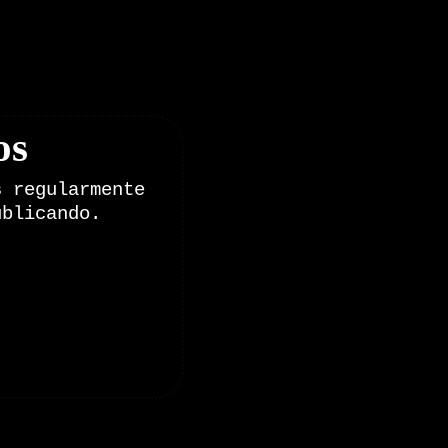
os
s regularmente
ublicando.
onales de Zoomdestinos.es