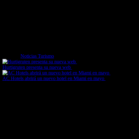
– Pago.
Cada alquiler incluye 24 horas de asistencia en carretera, así como un
dispositivo GPS o un conductor adicional.
En Dubai, InterRent ofrecerá una amplia gama de coches, desde los co
Jean de Thé, Director del Grupo InterRent, declaró: «Estoy muy orgul
coches. InterRent ofrecerá una alternativa asequible para asegurar que 
Etiquetas
Noticias Turismo
Hurtigruten presenta su nueva web
AC Hotels abrirá un nuevo hotel en Miami en mayo