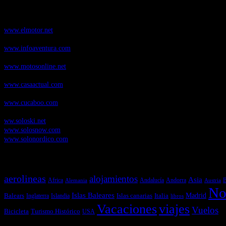
Nuestros Portales:
ElMotor.net
, revista digital del mundo del automóvil, con noticias, novedad
www.elmotor.net
Infoaventura.com
, Las noticias, novedades de producto y test de material
www.infoaventura.com
Motosonline.net
, revista digital de Motociclismo, con noticias, novedades 
www.motosonline.net
CasaActual.com
, Revista Digital de Life Style
www.casaactual.com
Cucaboo.com
, Revista Digital de Puericultura e infantil
www.cucaboo.com
Soloski.net
, Red de Portales web sobre deportes de invierno
ww.soloski.net
www.solosnow.com
www.solonordico.com
Temas más vistos
aerolineas
alojamientos
Asia
Andalucía
Andorra
Africa
Alemania
B
Austria
No
Islas Baleares
Balears
Islas canarias
Italia
Madrid
Inglaterra
Islandia
libros
Vacaciones
viajes
Vuelos
Bicicleta
Turismo Histórico
USA