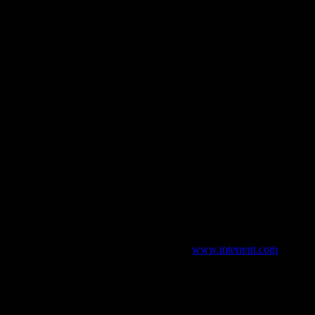
bai
puerto de Dubai
70 ubicaciones en todo el mundo.
quiler sencillo y fácil desde su página web (
www.interrent.com
) donde 