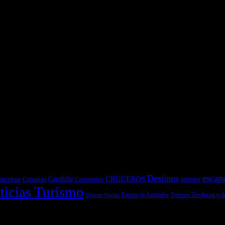
es y pruebas de coches
 de Senderismo, Trail Running y BTT
y pruebas de Motos
escap
Destinos
CRUCEROS
Cataluña
Canarias
emirates
arcelona
Corporativo
ticias Turismo
Parques Temáticos y d
Ofertas Vuelos
Parque de Animales