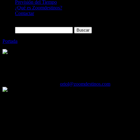
Previsión del Tiempo
¿Qué es Zoomdestinos?
Contactar
Buscar:
Portada
»
InterRent anuncia su apertura en el aeropuerto de Du
Categoría
Sin categoría
InterRent anuncia su apertura en el aero
25/04/2017
Desactivado
Por
oriol@zoomdestinos.com
Con esta nueva apertura, InterRent ahora cubre más de 40 países y 1
InterRent, cuyo lema es «drive, save, enjoy», ofrece un servicio de al
– Fecha y localización del alquiler de coches.
– Selección de la categoría de vehículo y de cualquier extra.