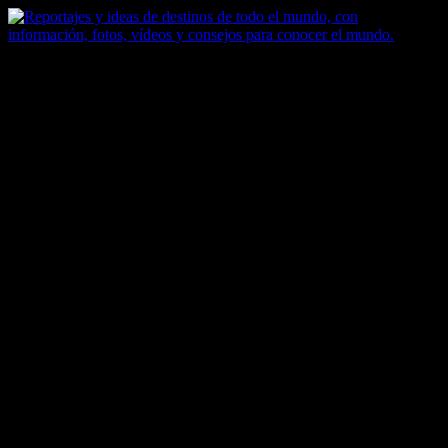
Saltar
al
contenido
Zoomdestinos
Reportajes y ideas de destinos de todo el mundo, con información,
fotos, vídeos y consejos para conocer el mundo.