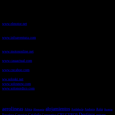
Nuestros Portales:
ElMotor.net
, revista digital del mundo del automóvil, con noticias,
novedades y pruebas de coches
www.elmotor.net
Infoaventura.com
, Las noticias, novedades de producto y test de material
de Senderismo, Trail Running y BTT
www.infoaventura.com
Motosonline.net
, revista digital de Motociclismo, con noticias, novedades y
pruebas de Motos
www.motosonline.net
CasaActual.com
, Revista Digital de Life Style
www.casaactual.com
Cucaboo.com
, Revista Digital de Puericultura e infantil
www.cucaboo.com
Soloski.net
, Red de Portales web sobre deportes de invierno
ww.soloski.net
www.solosnow.com
www.solonordico.com
Temas más vistos
aerolineas
alojamientos
Asia
Andalucía
Andorra
Africa
Alemania
Austria
Destinos
CRUCEROS
Cataluña
Canarias
emirates
Barcelona
Corporativo