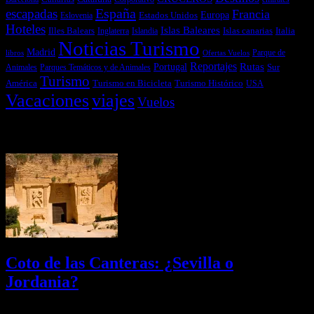
España
escapadas
Francia
Estados Unidos
Europa
Eslovenia
Hoteles
Islas Baleares
Illes Balears
Islas canarias
Italia
Inglaterra
Islandia
Noticias Turismo
Madrid
libros
Ofertas Vuelos
Parque de
Reportajes
Portugal
Rutas
Sur
Parques Temáticos y de Animales
Animales
Turismo
América
Turismo en Bicicleta
Turismo Histórico
USA
Vacaciones
viajes
Vuelos
Últimas Novedades
Coto de las Canteras: ¿Sevilla o
Jordania?
03/08/2026
Desactivado