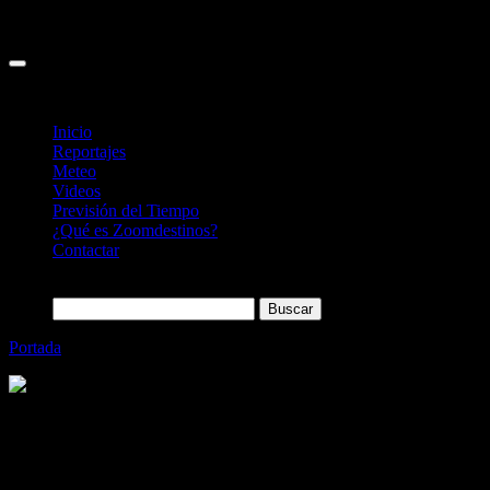
Inicio
Reportajes
Meteo
Videos
Previsión del Tiempo
¿Qué es Zoomdestinos?
Contactar
Buscar:
Portada
»
Ibis Budget supera los 20 Hoteles en España
Categoría
Sin categoría
Ibis Budget supera los 20 Hoteles en
España