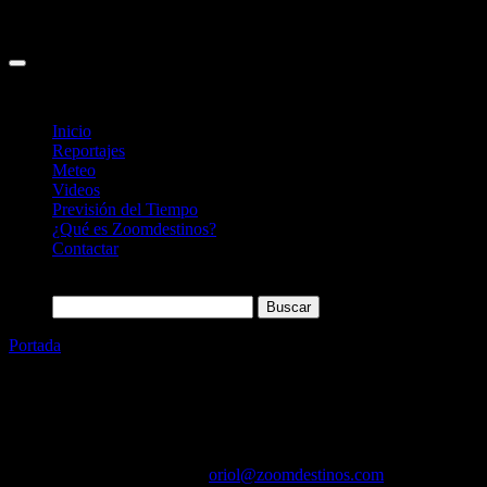
Inicio
Reportajes
Meteo
Videos
Previsión del Tiempo
¿Qué es Zoomdestinos?
Contactar
Buscar:
Portada
»
Iberostar Sábila, nuevo hotel en Tenerife
Categoría
Sin categoría
Iberostar Sábila, nuevo hotel en Tenerife
13/03/2018
Desactivado
Por
oriol@zoomdestinos.com