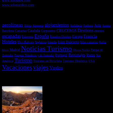
www.solosnow.com
www.solonordico.com
Temas más vistos
aerolineas
alojamientos
Asia
Andalucía
Andorra
Africa
Alemania
Austria
Destinos
CRUCEROS
Cataluña
Canarias
emirates
Barcelona
Corporativo
España
escapadas
Francia
Estados Unidos
Europa
Eslovenia
Hoteles
Islas Baleares
Illes Balears
Islas canarias
Italia
Inglaterra
Islandia
Noticias Turismo
Madrid
libros
Ofertas Vuelos
Parque de
Reportajes
Portugal
Rutas
Sur
Parques Temáticos y de Animales
Animales
Turismo
América
Turismo en Bicicleta
Turismo Histórico
USA
Vacaciones
viajes
Vuelos
Últimas Novedades