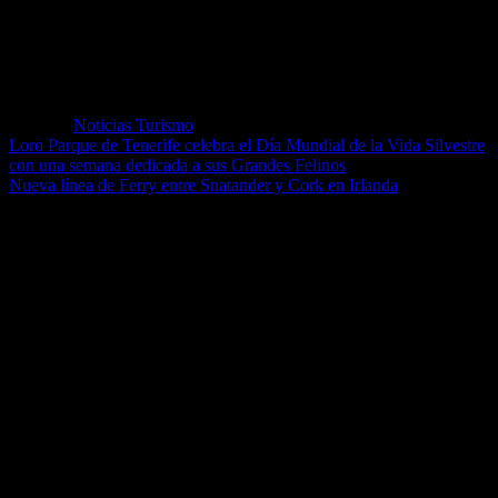
reforma de Iberostar es diseñado teniendo en cuenta todos los
detalles relacionados con la innovación y sostenibilidad, respetando
al máximo el entorno en el que se encuentran.
Etiquetas
Noticias Turismo
Loro Parque de Tenerife celebra el Día Mundial de la Vida Silvestre
con una semana dedicada a sus Grandes Felinos
Nueva línea de Ferry entre Snatander y Cork en Irlanda