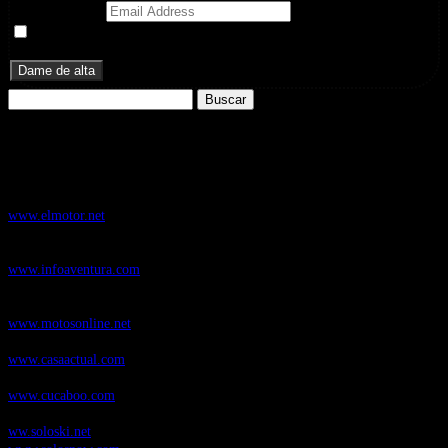
Email Address
Doy mi consentimiento para recibir correos electrónicos
promocionales de Zoomdestinos.es
Buscar:
Nuestros Portales:
ElMotor.net
, revista digital del mundo del automóvil, con noticias,
novedades y pruebas de coches
www.elmotor.net
Infoaventura.com
, Las noticias, novedades de producto y test de material
de Senderismo, Trail Running y BTT
www.infoaventura.com
Motosonline.net
, revista digital de Motociclismo, con noticias, novedades y
pruebas de Motos
www.motosonline.net
CasaActual.com
, Revista Digital de Life Style
www.casaactual.com
Cucaboo.com
, Revista Digital de Puericultura e infantil
www.cucaboo.com
Soloski.net
, Red de Portales web sobre deportes de invierno
ww.soloski.net