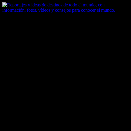
Saltar
al
contenido
Zoomdestinos
Reportajes y ideas de destinos de todo el mundo, con información,
fotos, vídeos y consejos para conocer el mundo.