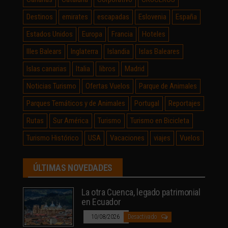
Destinos
emirates
escapadas
Eslovenia
España
Estados Unidos
Europa
Francia
Hoteles
Illes Balears
Inglaterra
Islandia
Islas Baleares
Islas canarias
Italia
libros
Madrid
Noticias Turismo
Ofertas Vuelos
Parque de Animales
Parques Temáticos y de Animales
Portugal
Reportajes
Rutas
Sur América
Turismo
Turismo en Bicicleta
Turismo Histórico
USA
Vacaciones
viajes
Vuelos
ÚLTIMAS NOVEDADES
La otra Cuenca, legado patrimonial
en Ecuador
10/08/2026
Desactivado