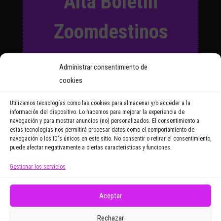
Alta Boletín
Zoomdestinos
Suscríbete a nuestro Boletín
Administrar consentimiento de
y recibirás regularmente las
cookies
noticias y reportajes que
vayamos publicando.
Utilizamos tecnologías como las cookies para almacenar y/o acceder a la
información del dispositivo. Lo hacemos para mejorar la experiencia de
navegación y para mostrar anuncios (no) personalizados. El consentimiento a
Email Address
estas tecnologías nos permitirá procesar datos como el comportamiento de
navegación o los ID's únicos en este sitio. No consentir o retirar el consentimiento,
puede afectar negativamente a ciertas características y funciones.
Gestionar los servicios
Doy mi consentimiento para recibir correos
electrónicos promocionales de Zoomdestinos.es
Aceptar
Rechazar