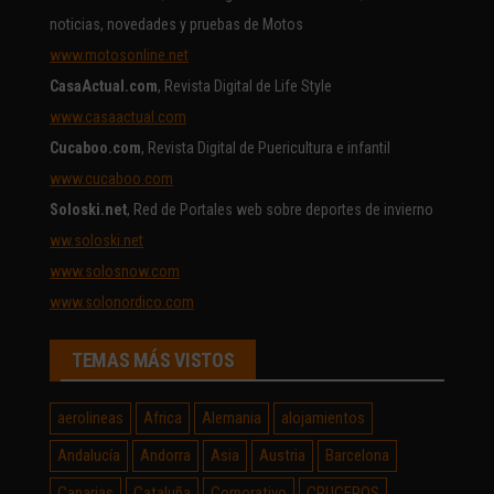
noticias, novedades y pruebas de Motos
www.motosonline.net
CasaActual.com
, Revista Digital de Life Style
www.casaactual.com
Cucaboo.com
, Revista Digital de Puericultura e infantil
www.cucaboo.com
Soloski.net
, Red de Portales web sobre deportes de invierno
ww.soloski.net
www.solosnow.com
www.solonordico.com
TEMAS MÁS VISTOS
aerolineas
Africa
Alemania
alojamientos
Andalucía
Andorra
Asia
Austria
Barcelona
Canarias
Cataluña
Corporativo
CRUCEROS