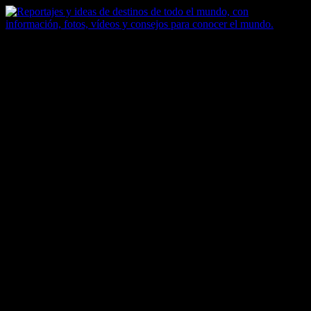
Saltar
al
contenido
Zoomdestinos
Reportajes y ideas de destinos de todo el mundo, con información,
fotos, vídeos y consejos para conocer el mundo.