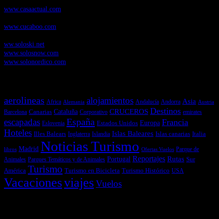
www.casaactual.com
Cucaboo.com
, Revista Digital de Puericultura e infantil
www.cucaboo.com
Soloski.net
, Red de Portales web sobre deportes de invierno
ww.soloski.net
www.solosnow.com
www.solonordico.com
Temas más vistos
aerolineas
alojamientos
Asia
Andalucía
Andorra
Africa
Alemania
Austria
Destinos
CRUCEROS
Cataluña
Canarias
emirates
Barcelona
Corporativo
España
escapadas
Francia
Estados Unidos
Europa
Eslovenia
Hoteles
Islas Baleares
Illes Balears
Islas canarias
Italia
Inglaterra
Islandia
Noticias Turismo
Madrid
libros
Ofertas Vuelos
Parque de
Reportajes
Portugal
Rutas
Sur
Parques Temáticos y de Animales
Animales
Turismo
América
Turismo en Bicicleta
Turismo Histórico
USA
Vacaciones
viajes
Vuelos
Últimas Novedades