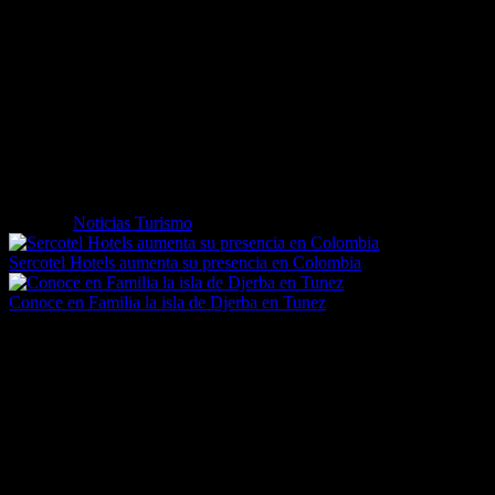
Hoteling.com espera seguir incrementando su presencia en nuevos
países, con más idiomas y divisas, de forma rápida, eficiente y
siguiendo un modelo de bajo coste. Su web cuenta con un diseño
responsive, adaptable a todo tipo de pantallas, y ofrece mapas,
comentarios de usuarios y otras funcionalidades.
Aprovechando esta expansión, el portal ha lanzado atractivas ofertas
para viajar este verano a Abu Dabi y Dubái, desde solo 381 euros
por persona (para estancias de una semana), ya que son dos destinos
turísticos muy demandados en el mercado español.
Etiquetas
Noticias Turismo
Sercotel Hotels aumenta su presencia en Colombia
Conoce en Familia la isla de Djerba en Tunez