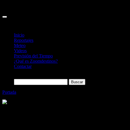
Inicio
Reportajes
Meteo
Videos
Previsión del Tiempo
¿Qué es Zoomdestinos?
Contactar
Buscar:
Portada
»
Hoteling desembarca en los Emiratos Árabes
Categoría
Sin categoría
Hoteling desembarca en los Emiratos
Árabes