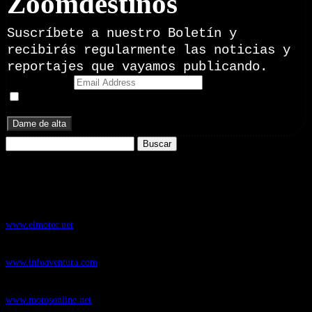
Zoomdestinos
Suscríbete a nuestro Boletín y
recibirás regularmente las noticias y
reportajes que vayamos publicando.
Email Address
Doy mi consentimiento para recibir correos electrónicos
promocionales de Zoomdestinos.es
Buscar:
Nuestros Portales:
ElMotor.net
, revista digital del mundo del automóvil, con noticias,
novedades y pruebas de coches
www.elmotor.net
Infoaventura.com
, Las noticias, novedades de producto y test de material
de Senderismo, Trail Running y BTT
www.infoaventura.com
Motosonline.net
, revista digital de Motociclismo, con noticias, novedades y
pruebas de Motos
www.motosonline.net
CasaActual.com
, Revista Digital de Life Style