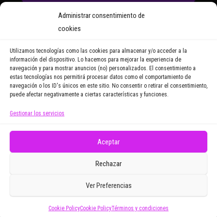
Suscríbete a nuestro Boletín
Administrar consentimiento de
y recibirás regularmente las
cookies
noticias y reportajes que
vayamos publicando.
Utilizamos tecnologías como las cookies para almacenar y/o acceder a la
información del dispositivo. Lo hacemos para mejorar la experiencia de
navegación y para mostrar anuncios (no) personalizados. El consentimiento a
Email Address
estas tecnologías nos permitirá procesar datos como el comportamiento de
navegación o los ID's únicos en este sitio. No consentir o retirar el consentimiento,
puede afectar negativamente a ciertas características y funciones.
Gestionar los servicios
Doy mi consentimiento para recibir correos
electrónicos promocionales de Zoomdestinos.es
Aceptar
Rechazar
Ver Preferencias
Cookie Policy
Cookie Policy
Términos y condiciones
Funciona gracias a
WordPress
|
Tema:
Envo Magazine