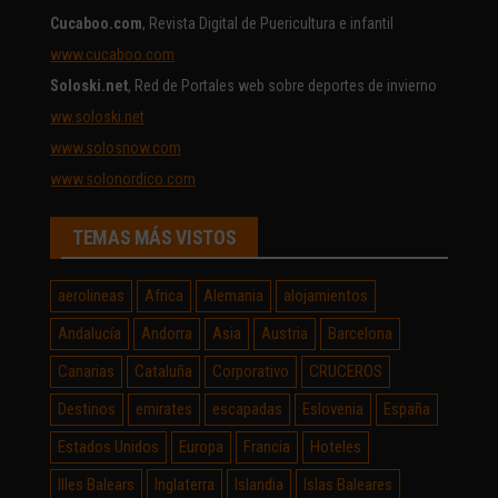
Cucaboo.com
, Revista Digital de Puericultura e infantil
www.cucaboo.com
Soloski.net
, Red de Portales web sobre deportes de invierno
ww.soloski.net
www.solosnow.com
www.solonordico.com
TEMAS MÁS VISTOS
aerolineas
Africa
Alemania
alojamientos
Andalucía
Andorra
Asia
Austria
Barcelona
Canarias
Cataluña
Corporativo
CRUCEROS
Destinos
emirates
escapadas
Eslovenia
España
Estados Unidos
Europa
Francia
Hoteles
Illes Balears
Inglaterra
Islandia
Islas Baleares