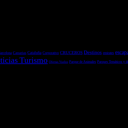
escap
Destinos
CRUCEROS
Cataluña
Canarias
emirates
arcelona
Corporativo
ticias Turismo
Parques Temáticos y d
Ofertas Vuelos
Parque de Animales