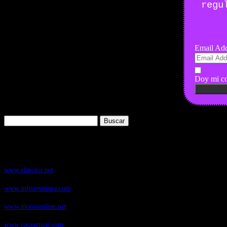
regu
Email Add
Doy mi co
Buscar:
Nuestros Portales:
ElMotor.net
, revista digital del mundo del automóvil, con noticias, novedad
www.elmotor.net
Infoaventura.com
, Las noticias, novedades de producto y test de material
www.infoaventura.com
Motosonline.net
, revista digital de Motociclismo, con noticias, novedades 
www.motosonline.net
CasaActual.com
, Revista Digital de Life Style
www.casaactual.com