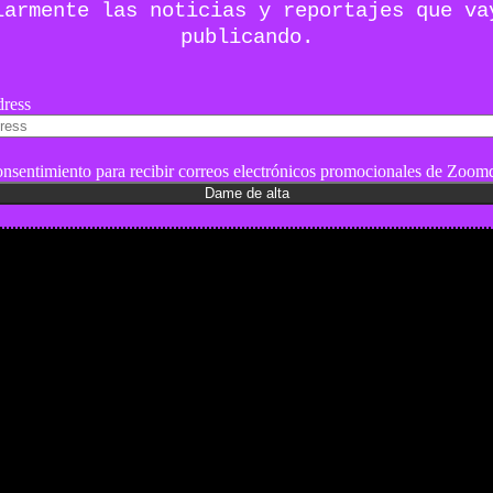
larmente las noticias y reportajes que va
publicando.
ress
nsentimiento para recibir correos electrónicos promocionales de Zoomd
es y pruebas de coches
 de Senderismo, Trail Running y BTT
y pruebas de Motos