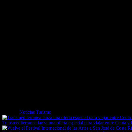
Pero, como dice el refrán, renovarse o morir. Y así lo ha hecho Ros
espectáculos que llenarán de color, calor y alegría las calles del muni
el centro de la villa de la mano de una decena de compañías y grupos
Como la feria gira en torno a las flores, ellas serán las protagoni
imágenes vinculadas a ellas en la Riera Ginjolers o decoraciones en u
desfile de peinados con motivos florales y un concurso de instagramer
La gastronomía, como no podía ser de otro modo, también tendrá un pa
de restaurantes, con vinos de la DO Empordà ofrecidos por una vinater
Cataluña.
Otro guiño culinario será, también por segundo año, la campaña ‘1.
compuesto como María Rosa o Rosa María, a degustar el ‘Menú de la R
partir del 19 de mayo en la web ww.firadelarosa.cat/inscripcions1000r
junio.
La visita a la Feria de la Rosa es una excelente oportunidad para desc
admirar restos arqueológicos griegos, romanos y medievales, con visit
castrum visigótico, el castillo de Bufalaranya… Y para los amantes d
Etiquetas
Noticias Turismo
Transmediterranea lanza una oferta especial para viajar entre Ceuta y 