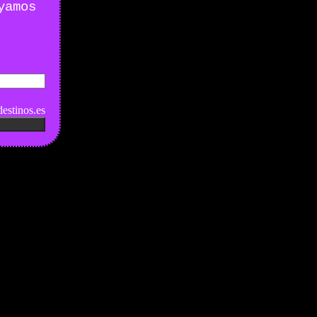
yamos
estinos.es