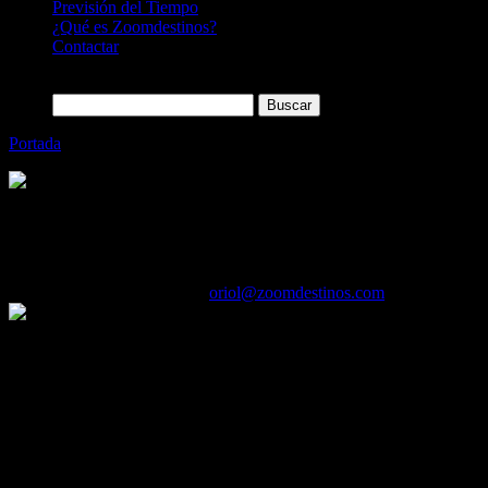
Previsión del Tiempo
¿Qué es Zoomdestinos?
Contactar
Buscar:
Portada
»
Hasta 20 espectáculos en la Feria de la Rosa de Roses (
Categoría
Sin categoría
Hasta 20 espectáculos en la Feria de la Ro
21/05/2017
Desactivado
Por
oriol@zoomdestinos.com
Roses hace honor a su nombre. Y por sexto año consecutivo celebrará 
edición, que se desarrollará los días 27 y 28, será muy especial ya qu
de Roses’, degustaciones a precios populares; ni un regalo muy espec
Días de vino y rosas, en Roses. El título de la mítica película
localidad de la Costa Brava el último fin de semana de mayo . Su Feria
mejor homenaje.