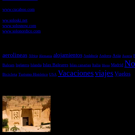
Cucaboo.com
, Revista Digital de Puericultura e infantil
www.cucaboo.com
Soloski.net
, Red de Portales web sobre deportes de invierno
ww.soloski.net
www.solosnow.com
www.solonordico.com
Temas más vistos
aerolineas
alojamientos
Asia
Andalucía
Andorra
Africa
Alemania
B
Austria
No
Islas Baleares
Balears
Islas canarias
Italia
Madrid
Inglaterra
Islandia
libros
Vacaciones
viajes
Vuelos
Bicicleta
Turismo Histórico
USA
Últimas Novedades