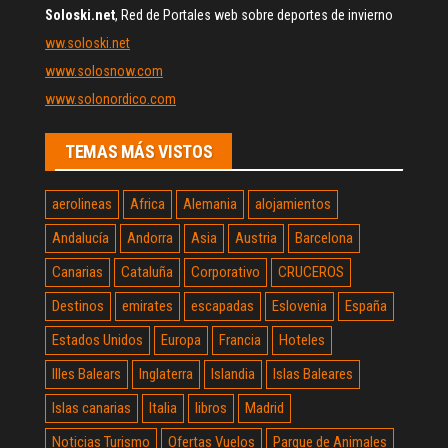
Soloski.net
, Red de Portales web sobre deportes de invierno
ww.soloski.net
www.solosnow.com
www.solonordico.com
TEMAS MÁS VISTOS
aerolineas
Africa
Alemania
alojamientos
Andalucía
Andorra
Asia
Austria
Barcelona
Canarias
Cataluña
Corporativo
CRUCEROS
Destinos
emirates
escapadas
Eslovenia
España
Estados Unidos
Europa
Francia
Hoteles
Illes Balears
Inglaterra
Islandia
Islas Baleares
Islas canarias
Italia
libros
Madrid
Noticias Turismo
Ofertas Vuelos
Parque de Animales