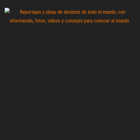
Saltar
al
contenido
Zoomdestinos
Reportajes y
ideas de
destinos de
todo el
mundo, con
información,
fotos,
vídeos y
consejos
para
conocer el
mundo.