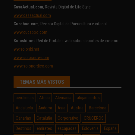
CasaActual.com
, Revista Digital de Life Style
www.casaactual.com
Cucaboo.com
, Revista Digital de Puericultura e infantil
www.cucaboo.com
Soloski.net
, Red de Portales web sobre deportes de invierno
ww.soloski.net
www.solosnow.com
www.solonordico.com
TEMAS MÁS VISTOS
aerolineas
Africa
Alemania
alojamientos
Andalucía
Andorra
Asia
Austria
Barcelona
Canarias
Cataluña
Corporativo
CRUCEROS
Destinos
emirates
escapadas
Eslovenia
España