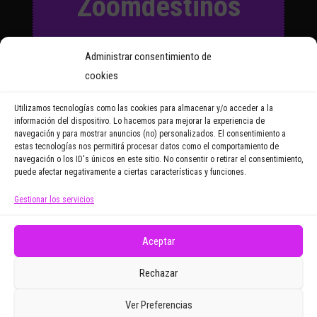
Zoomdestinos
Suscríbete a nuestro Boletín
Administrar consentimiento de
y recibirás regularmente las
cookies
noticias y reportajes que
vayamos publicando.
Utilizamos tecnologías como las cookies para almacenar y/o acceder a la
información del dispositivo. Lo hacemos para mejorar la experiencia de
navegación y para mostrar anuncios (no) personalizados. El consentimiento a
Email Address
estas tecnologías nos permitirá procesar datos como el comportamiento de
navegación o los ID's únicos en este sitio. No consentir o retirar el consentimiento,
puede afectar negativamente a ciertas características y funciones.
Gestionar los servicios
Doy mi consentimiento para recibir correos
electrónicos promocionales de Zoomdestinos.es
Aceptar
Rechazar
Ver Preferencias