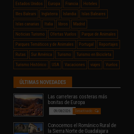
Estados Unidos
Europa
Francia
Hoteles
Illes Balears
Inglaterra
Islandia
Islas Baleares
Islas canarias
Italia
libros
Madrid
Noticias Turismo
Ofertas Vuelos
Parque de Animales
Parques Temáticos y de Animales
Portugal
Reportajes
Rutas
Sur América
Turismo
Turismo en Bicicleta
Turismo Histórico
USA
Vacaciones
viajes
Vuelos
ÚLTIMAS NOVEDADES
Las carreteras costeras más
bonitas de Europa
09/08/2026
Desactivado
Conocemos el Románico Rural de
la Sierra Norte de Guadalajara