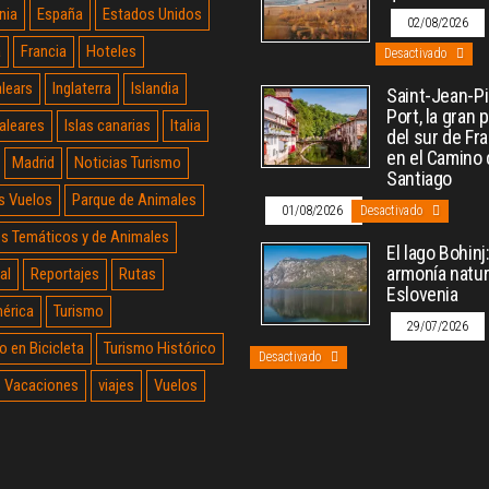
nia
España
Estados Unidos
02/08/2026
a
Francia
Hoteles
Desactivado
alears
Inglaterra
Islandia
Saint-Jean-P
Port, la gran 
Baleares
Islas canarias
Italia
del sur de Fr
en el Camino
Madrid
Noticias Turismo
Santiago
s Vuelos
Parque de Animales
01/08/2026
Desactivado
s Temáticos y de Animales
El lago Bohinj
armonía natur
al
Reportajes
Rutas
Eslovenia
érica
Turismo
29/07/2026
o en Bicicleta
Turismo Histórico
Desactivado
Vacaciones
viajes
Vuelos