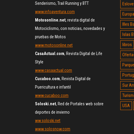
Senderismo, Trail Running y BTT
Eslove
www.infoaventura.com
Europ
Motosonline.net
, revista digital de
Illes B
Motociclismo, con noticias, novedades y
Islas 
pruebas de Motos
libros
www.motosonline.net
CasaActual.com
, Revista Digital de Life
Oferta
Style
Parque
www.casaactual.com
Portug
Cucaboo.com
, Revista Digital de
Sur Am
Puericultura e infantil
Turism
www.cucaboo.com
Soloski.net
, Red de Portales web sobre
USA
deportes de invierno
ww.soloski.net
www.solosnow.com