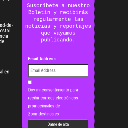
Suscríbete a nuestro
Boletín y recibirás
regularmente las
ied-de-
noticias y reportajes
postal
que vayamos
ancia
publicando.
 de
Email Address
:
al en
Doy mi consentimiento para
recibir correos electrónicos
promocionales de
Zoomdestinos.es