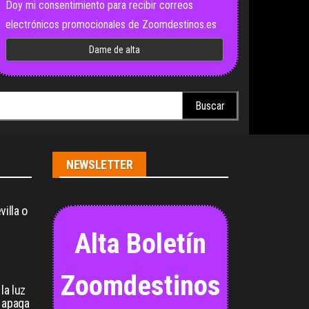
Doy mi consentimiento para recibir correos
electrónicos promocionales de Zoomdestinos.es
scar:
NEWSLETTER
illa o
Alta Boletín
Zoomdestinos
la luz
 apaga