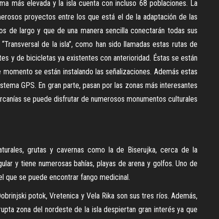
ma más elevada y la isla cuenta con incluso 68 poblaciones. La
erosos proyectos entre los que está el de la adaptación de las
ros de largo y que de una manera sencilla conectarán todas sus
a “Transversal de la isla”, como han sido llamadas estas rutas de
tes y de bicicletas ya existentes con anterioridad. Éstas se están
e momento se están instalando las señalizaciones. Además estas
sistema GPS. En gran parte, pasan por las zonas más interesantes
 cercanías se puede disfrutar de numerosos monumentos culturales
urales, grutas y cavernas como la de Biserujka, cerca de la
egular y tiene numerosas bahías, playas de arena y golfos. Uno de
 el que se puede encontrar fango medicinal.
Dobrinjski potok, Vretenica y Vela Rika son sus tres ríos. Además,
brupta zona del nordeste de la isla despiertan gran interés ya que