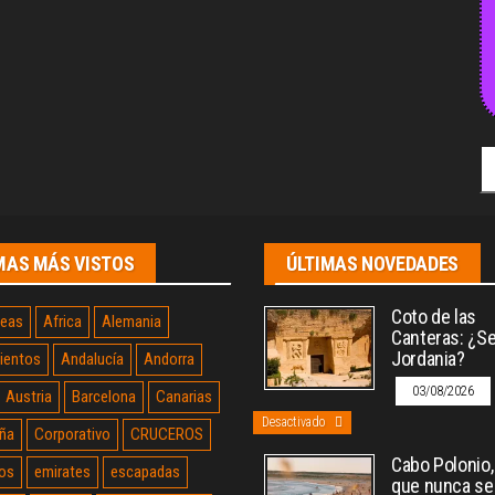
Bu
MAS MÁS VISTOS
ÚLTIMAS NOVEDADES
Coto de las
neas
Africa
Alemania
Canteras: ¿Sev
Jordania?
ientos
Andalucía
Andorra
03/08/2026
Austria
Barcelona
Canarias
Desactivado
ña
Corporativo
CRUCEROS
Cabo Polonio, 
os
emirates
escapadas
que nunca se