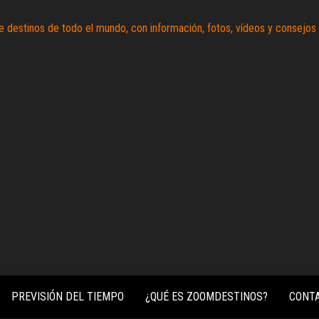
Zoomdestinos
Reportajes y
ideas de
destinos de
todo el
mundo, con
información,
fotos,
vídeos y
consejos
para
conocer el
mundo.
PREVISIÓN DEL TIEMPO
¿QUÉ ES ZOOMDESTINOS?
CONT