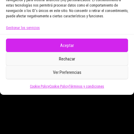
navegación y para mostrar anuncios (no) personalizados. El consentimiento a
Email Address
estas tecnologías nos permitirá procesar datos como el comportamiento de
navegación o los ID's únicos en este sitio. No consentir o retirar el consentimiento,
puede afectar negativamente a ciertas características y funciones.
Gestionar los servicios
Doy mi consentimiento para recibir correos
electrónicos promocionales de Zoomdestinos.es
Aceptar
Rechazar
Ver Preferencias
Cookie Policy
Cookie Policy
Términos y condiciones
Funciona gracias a
WordPress
|
Tema:
Envo Magazine