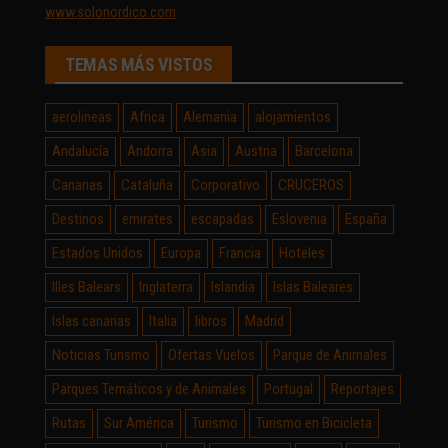
www.solonordico.com
TEMAS MÁS VISTOS
aerolineas
Africa
Alemania
alojamientos
Andalucía
Andorra
Asia
Austria
Barcelona
Canarias
Cataluña
Corporativo
CRUCEROS
Destinos
emirates
escapadas
Eslovenia
España
Estados Unidos
Europa
Francia
Hoteles
Illes Balears
Inglaterra
Islandia
Islas Baleares
Islas canarias
Italia
libros
Madrid
Noticias Turismo
Ofertas Vuelos
Parque de Animales
Parques Temáticos y de Animales
Portugal
Reportajes
Rutas
Sur América
Turismo
Turismo en Bicicleta