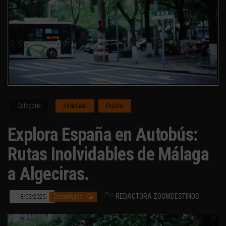
Categoría
Andalucía
España
Explora España en Autobús:
Rutas Inolvidables de Málaga
a Algeciras.
Por
REDACTORA ZOOMDESTINOS
18/03/2025
Desactivado