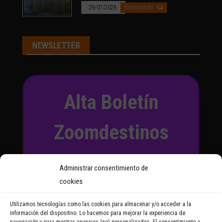
29/07/2026
Desactivado
NEWSLETTER
Alta Boletín
Zoomdestinos
Suscríbete a nuestro Boletín
Administrar consentimiento de
y recibirás regularmente las
cookies
noticias y reportajes que
vayamos publicando.
Utilizamos tecnologías como las cookies para almacenar y/o acceder a la
información del dispositivo. Lo hacemos para mejorar la experiencia de