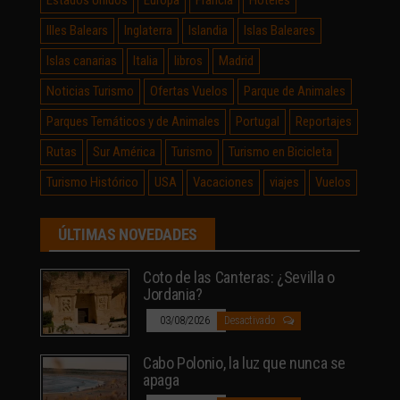
Illes Balears
Inglaterra
Islandia
Islas Baleares
Islas canarias
Italia
libros
Madrid
Noticias Turismo
Ofertas Vuelos
Parque de Animales
Parques Temáticos y de Animales
Portugal
Reportajes
Rutas
Sur América
Turismo
Turismo en Bicicleta
Turismo Histórico
USA
Vacaciones
viajes
Vuelos
ÚLTIMAS NOVEDADES
Coto de las Canteras: ¿Sevilla o
Jordania?
03/08/2026
Desactivado
Cabo Polonio, la luz que nunca se
apaga