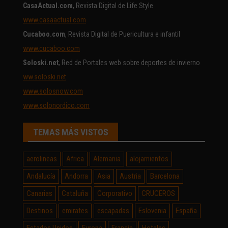
CasaActual.com
, Revista Digital de Life Style
www.casaactual.com
Cucaboo.com
, Revista Digital de Puericultura e infantil
www.cucaboo.com
Soloski.net
, Red de Portales web sobre deportes de invierno
ww.soloski.net
www.solosnow.com
www.solonordico.com
TEMAS MÁS VISTOS
aerolineas
Africa
Alemania
alojamientos
Andalucía
Andorra
Asia
Austria
Barcelona
Canarias
Cataluña
Corporativo
CRUCEROS
Destinos
emirates
escapadas
Eslovenia
España
Estados Unidos
Europa
Francia
Hoteles