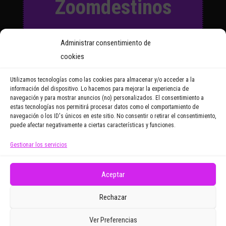
Zoomdestinos
Suscríbete a nuestro Boletín
Administrar consentimiento de
y recibirás regularmente las
cookies
noticias y reportajes que
vayamos publicando.
Utilizamos tecnologías como las cookies para almacenar y/o acceder a la
información del dispositivo. Lo hacemos para mejorar la experiencia de
navegación y para mostrar anuncios (no) personalizados. El consentimiento a
Email Address
estas tecnologías nos permitirá procesar datos como el comportamiento de
navegación o los ID's únicos en este sitio. No consentir o retirar el consentimiento,
puede afectar negativamente a ciertas características y funciones.
Gestionar los servicios
Doy mi consentimiento para recibir correos
electrónicos promocionales de Zoomdestinos.es
Aceptar
Rechazar
Ver Preferencias