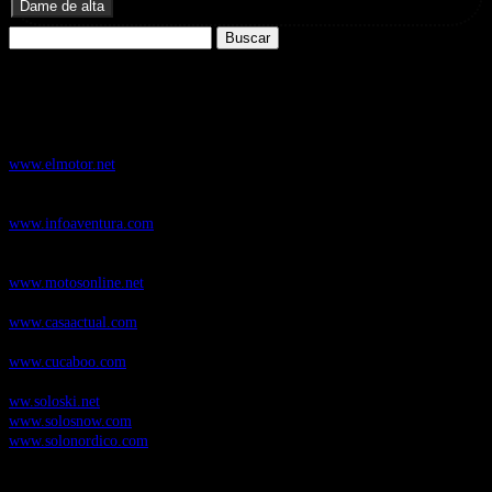
Buscar:
Nuestros Portales:
ElMotor.net
, revista digital del mundo del automóvil, con noticias,
novedades y pruebas de coches
www.elmotor.net
Infoaventura.com
, Las noticias, novedades de producto y test de material
de Senderismo, Trail Running y BTT
www.infoaventura.com
Motosonline.net
, revista digital de Motociclismo, con noticias, novedades y
pruebas de Motos
www.motosonline.net
CasaActual.com
, Revista Digital de Life Style
www.casaactual.com
Cucaboo.com
, Revista Digital de Puericultura e infantil
www.cucaboo.com
Soloski.net
, Red de Portales web sobre deportes de invierno
ww.soloski.net
www.solosnow.com
www.solonordico.com
Temas más vistos