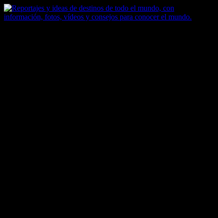
Saltar
al
contenido
Zoomdestinos
Reportajes y ideas de destinos de todo el mundo, con información,
fotos, vídeos y consejos para conocer el mundo.