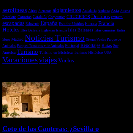
aerolineas
alojamientos
Asia
Andalucía
Andorra
Africa
Alemania
Austria
Destinos
CRUCEROS
Cataluña
Canarias
emirates
Barcelona
Corporativo
España
escapadas
Francia
Estados Unidos
Europa
Eslovenia
Hoteles
Islas Baleares
Illes Balears
Islas canarias
Italia
Inglaterra
Islandia
Noticias Turismo
Madrid
libros
Ofertas Vuelos
Parque de
Reportajes
Portugal
Rutas
Sur
Parques Temáticos y de Animales
Animales
Turismo
América
Turismo en Bicicleta
Turismo Histórico
USA
Vacaciones
viajes
Vuelos
Últimas Novedades
Coto de las Canteras: ¿Sevilla o