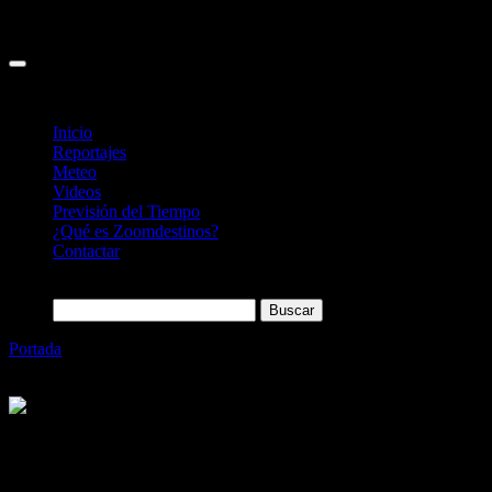
Inicio
Reportajes
Meteo
Videos
Previsión del Tiempo
¿Qué es Zoomdestinos?
Contactar
Buscar:
Portada
»
Este verano vuelve el Cirque du Soleil a Andorra con
Scalada Stelar
Categoría
Sin categoría
Este verano vuelve el Cirque du Soleil a