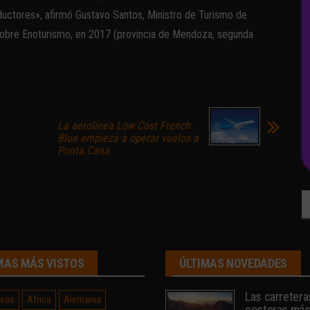
uctores», afirmó Gustavo Santos, Ministro de Turismo de
 sobre Enoturismo, en 2017 (provincia de Mendoza, segunda
La aerolínea Low Cost French
Blue empieza a operar vuelos a
Punta Cana
Bu
MAS MÁS VISTOS
ÚLTIMAS NOVEDADES
Las carretera
neas
Africa
Alemania
costeras má