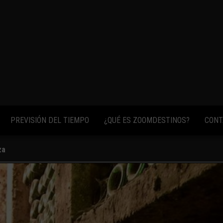
fotos,
vídeos y
consejos
para
conocer el
mundo.
PREVISIÓN DEL TIEMPO
¿QUÉ ES ZOOMDESTINOS?
CONT
za