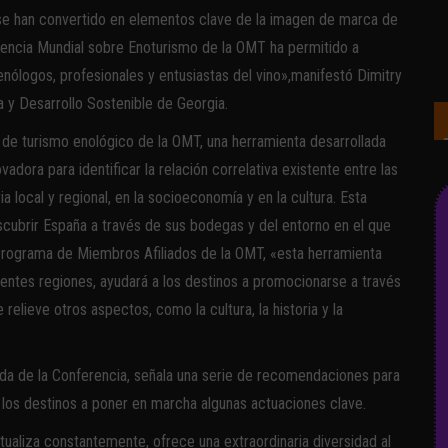
 y se han convertido en elementos clave de la imagen de marca de
erencia Mundial sobre Enoturismo de la OMT ha permitido a
nólogos, profesionales y entusiastas del vino»,manifestó Dimitry
a y Desarrollo Sostenible de Georgia.
o de turismo enológico de la OMT, una herramienta desarrollada
adora para identificar la relación correlativa existente entre las
ia local y regional, en la socioeconomía y en la cultura. Esta
scubrir España a través de sus bodegas y del entorno en el que
rograma de Miembros Afiliados de la OMT, «esta herramienta
entes regiones, ayudará a los destinos a promocionarse a través
elieve otros aspectos, como la cultura, la historia y la
da de la Conferencia, señala una serie de recomendaciones para
a los destinos a poner en marcha algunas actuaciones clave.
tualiza constantemente, ofrece una extraordinaria diversidad al