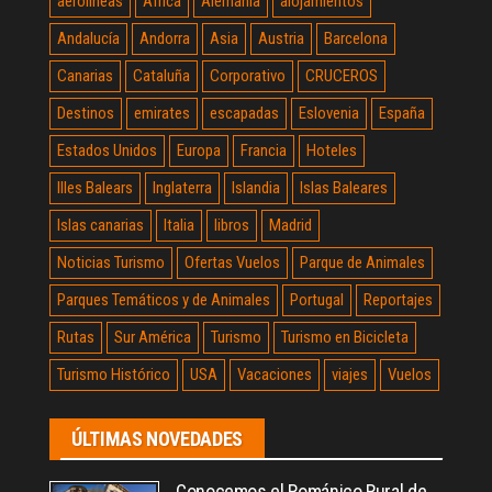
aerolineas
Africa
Alemania
alojamientos
Andalucía
Andorra
Asia
Austria
Barcelona
Canarias
Cataluña
Corporativo
CRUCEROS
Destinos
emirates
escapadas
Eslovenia
España
Estados Unidos
Europa
Francia
Hoteles
Illes Balears
Inglaterra
Islandia
Islas Baleares
Islas canarias
Italia
libros
Madrid
Noticias Turismo
Ofertas Vuelos
Parque de Animales
Parques Temáticos y de Animales
Portugal
Reportajes
Rutas
Sur América
Turismo
Turismo en Bicicleta
Turismo Histórico
USA
Vacaciones
viajes
Vuelos
ÚLTIMAS NOVEDADES
Conocemos el Románico Rural de