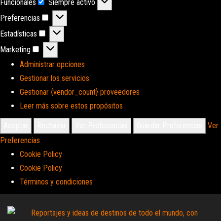
Funcionales
Siempre activo
Funcionales
Preferencias
Preferencias
Estadísticas
Estadísticas
Marketing
Marketing
Administrar opciones
Gestionar los servicios
Gestionar {vendor_count} proveedores
Leer más sobre estos propósitos
Aceptar
Rechazar
Ver Preferencias
Guardar Preferencias
Ver
Preferencias
Cookie Policy
Cookie Policy
Términos y condiciones
Saltar
al