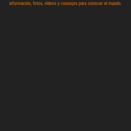
contenido
Zoomdestinos
Reportajes y
ideas de
destinos de
todo el
mundo, con
información,
fotos,
vídeos y
consejos
para
conocer el
mundo.