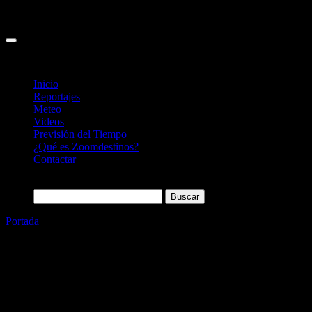
Inicio
Reportajes
Meteo
Videos
Previsión del Tiempo
¿Qué es Zoomdestinos?
Contactar
Buscar:
Portada
»
El Tren del Ciment comienza la temporada este fin de
semana
Categoría
Sin categoría
El Tren del Ciment comienza la
temporada este fin de semana