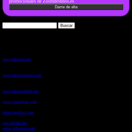
promocionales de Zoomdestinos.es
Buscar:
Nuestros Portales:
ElMotor.net
, revista digital del mundo del automóvil, con noticias,
novedades y pruebas de coches
www.elmotor.net
Infoaventura.com
, Las noticias, novedades de producto y test de material
de Senderismo, Trail Running y BTT
www.infoaventura.com
Motosonline.net
, revista digital de Motociclismo, con noticias, novedades y
pruebas de Motos
www.motosonline.net
CasaActual.com
, Revista Digital de Life Style
www.casaactual.com
Cucaboo.com
, Revista Digital de Puericultura e infantil
www.cucaboo.com
Soloski.net
, Red de Portales web sobre deportes de invierno
ww.soloski.net
www.solosnow.com