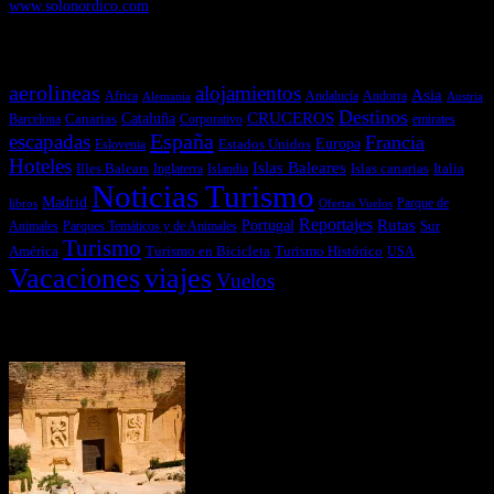
www.solonordico.com
Temas más vistos
aerolineas
alojamientos
Asia
Andalucía
Andorra
Africa
Alemania
Austria
Destinos
CRUCEROS
Cataluña
Canarias
emirates
Barcelona
Corporativo
España
escapadas
Francia
Estados Unidos
Europa
Eslovenia
Hoteles
Islas Baleares
Illes Balears
Islas canarias
Italia
Inglaterra
Islandia
Noticias Turismo
Madrid
libros
Ofertas Vuelos
Parque de
Reportajes
Portugal
Rutas
Sur
Parques Temáticos y de Animales
Animales
Turismo
América
Turismo en Bicicleta
Turismo Histórico
USA
Vacaciones
viajes
Vuelos
Últimas Novedades