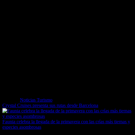
Propiedad de Ferrocarriles de la Generalidad de Cataluña (FGC),
funciona desde hace más de 100 años. Tiene un recorrido de 3,5
kilómetros y dispone de cuatro estaciones: La Pobla de Lillet,
Puebla Centro, Jardines Artigas y Museo del Cemento-Castellar de
n’Hug. El trayecto dura 20 minutos y lo hace una locomotora diesel
de cuatro coches con capacidad para 25 viajeros cada uno.
También conocido como Ferrocarril Turístico del Alt Llobregat, se
trata de una línea que históricamente unía la antigua fábrica de
cemento Asland de Castellar de n’Hug con Guardiola de Berguedà,
desde donde partía la línea del ferrocarril de vía estrecha hacia Berga
y Manresa.
La oferta comercial del Tren del Ciment está estrechamente ligada a
dos destinos turísticos de primer nivel: los Jardines Artigas y el
Museo del Cemento. Con los paquetes combinados, los visitantes
pueden disfrutar del tren turístico y hacer la visita a la vez.
Etiquetas
Noticias Turismo
Crystal Cruises presenta sus rutas desde Barcelona
Faunia celebra la llegada de la primavera con las crías más tiernas y
especies asombrosas