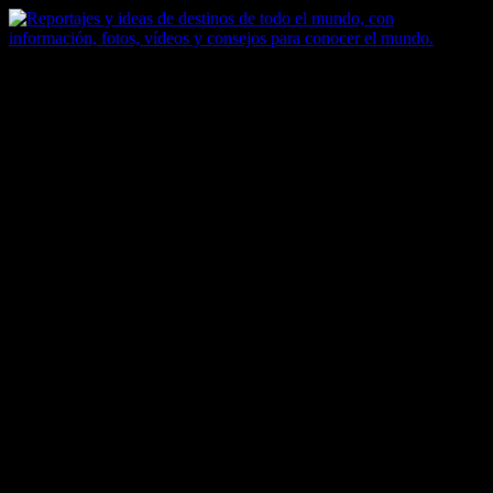
Saltar
al
contenido
Zoomdestinos
Reportajes y ideas de destinos de todo el mundo, con información,
fotos, vídeos y consejos para conocer el mundo.