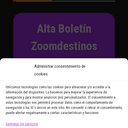
Alta Boletín
Zoomdestinos
Suscríbete a nuestro Boletín
Administrar consentimiento de
y recibirás regularmente las
cookies
noticias y reportajes que
vayamos publicando.
Utilizamos tecnologías como las cookies para almacenar y/o acceder a la
información del dispositivo. Lo hacemos para mejorar la experiencia de
navegación y para mostrar anuncios (no) personalizados. El consentimiento a
Email Address
estas tecnologías nos permitirá procesar datos como el comportamiento de
navegación o los ID's únicos en este sitio. No consentir o retirar el consentimiento,
puede afectar negativamente a ciertas características y funciones.
Gestionar los servicios