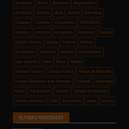
aerolineas
Africa
Alemania
alojamientos
Andalucía
Andorra
Asia
Austria
Barcelona
Canarias
Cataluña
Corporativo
CRUCEROS
Destinos
emirates
escapadas
Eslovenia
España
Estados Unidos
Europa
Francia
Hoteles
Illes Balears
Inglaterra
Islandia
Islas Baleares
Islas canarias
Italia
libros
Madrid
Noticias Turismo
Ofertas Vuelos
Parque de Animales
Parques Temáticos y de Animales
Portugal
Reportajes
Rutas
Sur América
Turismo
Turismo en Bicicleta
Turismo Histórico
USA
Vacaciones
viajes
Vuelos
ÚLTIMAS NOVEDADES