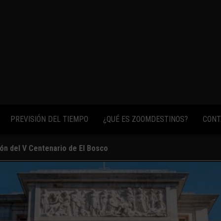
fotos,
vídeos y
consejos
para
conocer el
mundo.
PREVISIÓN DEL TIEMPO
¿QUÉ ES ZOOMDESTINOS?
CONT
ión del V Centenario de El Bosco