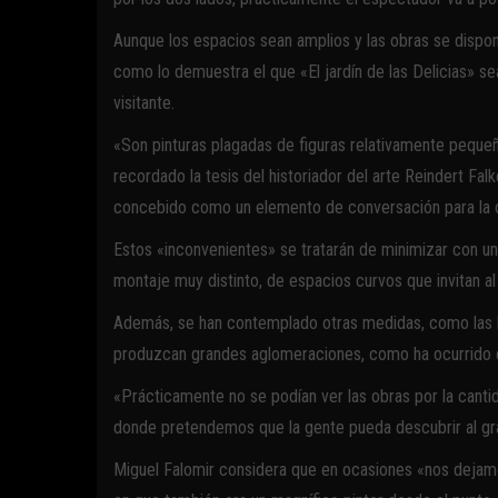
Aunque los espacios sean amplios y las obras se dispon
como lo demuestra el que «El jardín de las Delicias» s
visitante.
«Son pinturas plagadas de figuras relativamente pequeñas
recordado la tesis del historiador del arte Reindert Falk
concebido como un elemento de conversación para la 
Estos «inconvenientes» se tratarán de minimizar con u
montaje muy distinto, de espacios curvos que invitan al
Además, se han contemplado otras medidas, como las ho
produzcan grandes aglomeraciones, como ha ocurrido e
«Prácticamente no se podían ver las obras por la canti
donde pretendemos que la gente pueda descubrir al gra
Miguel Falomir considera que en ocasiones «nos dejamos 