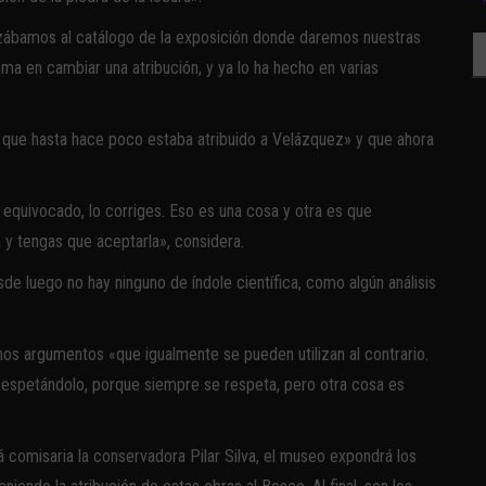
azábamos al catálogo de la exposición donde daremos nuestras
Bu
ma en cambiar una atribución, y ya lo ha hecho en varias
a, que hasta hace poco estaba atribuido a Velázquez» y que ahora
quivocado, lo corriges. Eso es una cosa y otra es que
 y tengas que aceptarla», considera.
 luego no hay ninguno de índole científica, como algún análisis
os argumentos «que igualmente se pueden utilizan al contrario.
Respetándolo, porque siempre se respeta, pero otra cosa es
á comisaria la conservadora Pilar Silva, el museo expondrá los