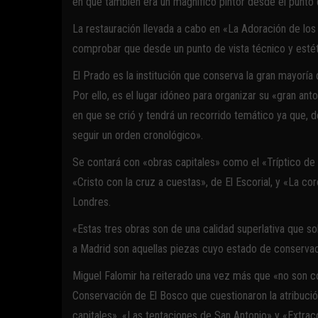
en que también era un magnífico pintor desde el punto d
La restauración llevada a cabo en «La Adoración de los
comprobar que desde un punto de vista técnico y estét
El Prado es la institución que conserva la gran mayoría
Por ello, es el lugar idóneo para organizar su «gran ant
en que se crió y tendrá un recorrido temático ya que,
seguir un orden cronológico».
Se contará con «obras capitales» como el «Tríptico de
«Cristo con la cruz a cuestas», de El Escorial, y «La co
Londres.
«Estas tres obras son de una calidad superlativa que so
a Madrid son aquellas piezas cuyo estado de conservac
Miguel Falomir ha reiterado una vez más que «no son c
Conservación de El Bosco que cuestionaron la atribució
capitales», «Las tentaciones de San Antonio» y «Extracc