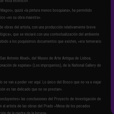
e vista estético».
 Magos», quizá «la pintura menos bosquiana», ha permitido
ico «es su obra maestra».
 de obras del artista, con una producción relativamente breve.
ológica», que se iniciará con una contextualización del ambiente
 debido a los poquísimos documentos que existen, «era temerario
 San Antonio Abad», del Museo de Arte Antigua de Lisboa;
ronación de espinas» (Los improperios), de la National Gallery de
lo se van a poder ver aquí. Lo único del Bosco que no va a viajar
ión es tan delicado que no se prestan».
oncluyentes» las conclusiones del Proyecto de Investigación de
n al artista de las obras del Prado «Mesa de los pecados
ión de la piedra de la locura».