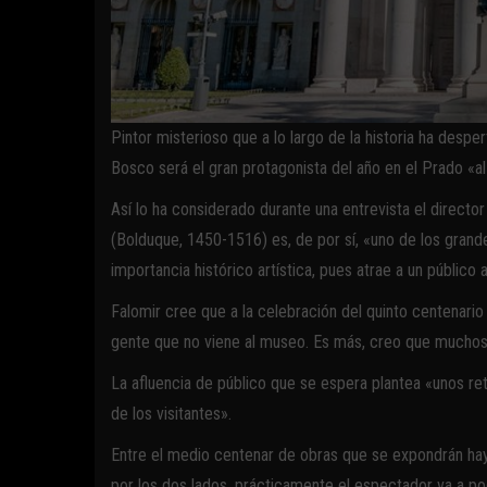
Pintor misterioso que a lo largo de la historia ha despe
Bosco será el gran protagonista del año en el Prado «a
Así lo ha considerado durante una entrevista el directo
(Bolduque, 1450-1516) es, de por sí, «uno de los grand
importancia histórico artística, pues atrae a un público a
Falomir cree que a la celebración del quinto centenario
gente que no viene al museo. Es más, creo que muchos 
La afluencia de público que se espera plantea «unos ret
de los visitantes».
Entre el medio centenar de obras que se expondrán hay
por los dos lados, prácticamente el espectador va a po