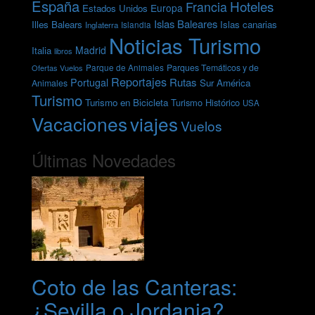
España
Hoteles
Francia
Europa
Estados Unidos
Islas Baleares
Illes Balears
Islas canarias
Inglaterra
Islandia
Noticias Turismo
Madrid
Italia
libros
Parques Temáticos y de
Ofertas Vuelos
Parque de Animales
Reportajes
Rutas
Portugal
Sur América
Animales
Turismo
Turismo en Bicicleta
Turismo Histórico
USA
Vacaciones
viajes
Vuelos
Últimas Novedades
Coto de las Canteras:
¿Sevilla o Jordania?