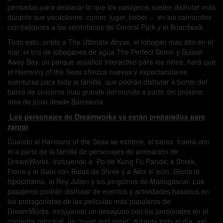
pensadas para destacar lo que los pasajeros suelen disfrutar más
durante sus vacaciones: comer, jugar, beber – en los camarotes
con balcones a los vecindarios de Central Park y el Boardwalk.
Todo esto, unido a The Ultimate Abyss, el tobogán más alto en el
mar, el trío de toboganes de agua The Perfect Storm y Splash
Away Bay, un parque acuático interactivo para los niños, hará que
el Harmony of the Seas ofrezca nuevas y espectaculares
aventuras para toda la familia, que podrán disfrutar a bordo del
barco de cruceros más grande del mundo a partir del próximo
mes de junio desde Barcelona.
Los personajes de Dreamworks ya están preparados para
zarpar
Cuando el Harmony of the Seas se estrene, el barco traerá con
él a parte de la familia de personajes de animación de
DreamWorks, incluyendo a Po de Kung Fu Panda; a Shrek,
Fiona y el Gato con Botas de Shrek y a Alex el león, Gloria la
hipopótamo, el Rey Julien y los pingüinos de Madagascar. Los
pasajeros podrán disfrutar de eventos y actividades basados en
los protagonistas de las películas más populares de
DreamWorks, incluyendo un desayuno con los personajes en el
comedor principal, un “meet and greet” durante todo el día, así