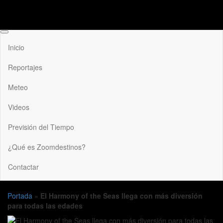
Inicio
Reportajes
Meteo
Videos
Previsión del Tiempo
¿Qué es Zoomdestinos?
Contactar
Portada
»
El Harmony of the Seas llega con más diversión
para todas las edades