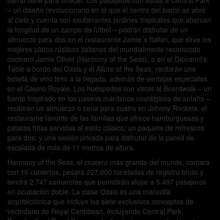
barrio tiene para ofrecer. Los pasajeros con vistas a Central Park
– un diseño revolucionario en el que el centro del barco se abre
al cielo y cuenta con exuberantes jardines tropicales que abarcan
la longitud de un campo de fútbol – podrán disfrutar de un
almuerzo para dos en el restaurante Jamie´s Italian, que sirve los
mejores platos rústicos italianos del mundialmente reconocido
cocinero Jamie Oliver (Harmony of the Seas), o en el Giovanni’s
Table a bordo del Oasis y el Allure of the Seas; recibirán una
botella de vino tinto a la llegada, además de ventajas especiales
en el Casino Royale. Los huéspedes con vistas al Boardwalk – un
barrio inspirado en los paseos marítimos nostálgicos de antaño –
recibirán un almuerzo o cena para cuatro en Johnny Rockets, el
restaurante favorito de las familias que ofrece hamburguesas y
patatas fritas servidas al estilo clásico; un paquete de refrescos
para dos; y una sesión privada para disfrutar de la pared de
escalada de más de 11 metros de altura.
Harmony of the Seas, el crucero más grande del mundo, contará
con 16 cubiertas, pesará 227.000 toneladas de registro bruto y
tendrá 2.747 camarotes que permitirán alojar a 5.497 pasajeros
en ocupación doble. La clase Oasis es una maravilla
arquitectónica que incluye los siete exclusivos conceptos de
vecindario de Royal Caribbean, incluyendo Central Park,