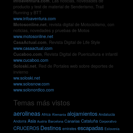
Infoaventura.com
, Las noticias, novedades de
producto y test de material de Senderismo, Trail
Running y BTT
www.infoaventura.com
Motosonline.net
, revista digital de Motociclismo, con
noticias, novedades y pruebas de Motos
www.motosonline.net
CasaActual.com
, Revista Digital de Life Style
www.casaactual.com
Cucaboo.com
, Revista Digital de Puericultura e infantil
www.cucaboo.com
Soloski.net
, Red de Portales web sobre deportes de
invierno
ww.soloski.net
www.solosnow.com
www.solonordico.com
Temas más vistos
aerolineas
alojamientos
Andalucía
Africa
Alemania
Asia
Cataluña
Canarias
Andorra
Barcelona
Corporativo
Austria
escapadas
Destinos
CRUCEROS
emirates
Eslovenia