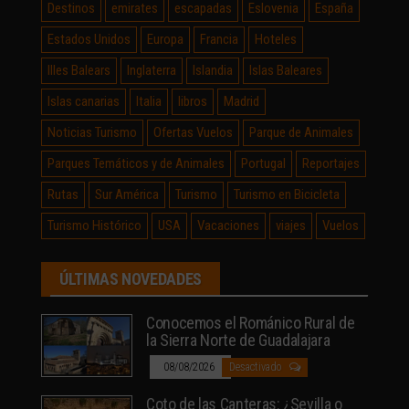
Destinos
emirates
escapadas
Eslovenia
España
Estados Unidos
Europa
Francia
Hoteles
Illes Balears
Inglaterra
Islandia
Islas Baleares
Islas canarias
Italia
libros
Madrid
Noticias Turismo
Ofertas Vuelos
Parque de Animales
Parques Temáticos y de Animales
Portugal
Reportajes
Rutas
Sur América
Turismo
Turismo en Bicicleta
Turismo Histórico
USA
Vacaciones
viajes
Vuelos
ÚLTIMAS NOVEDADES
Conocemos el Románico Rural de
la Sierra Norte de Guadalajara
08/08/2026
Desactivado
Coto de las Canteras: ¿Sevilla o