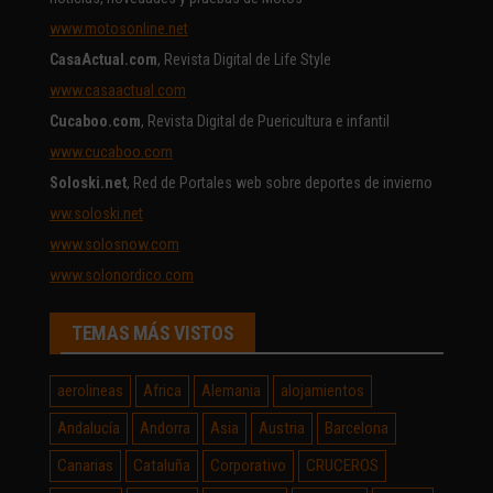
www.motosonline.net
CasaActual.com
, Revista Digital de Life Style
www.casaactual.com
Cucaboo.com
, Revista Digital de Puericultura e infantil
www.cucaboo.com
Soloski.net
, Red de Portales web sobre deportes de invierno
ww.soloski.net
www.solosnow.com
www.solonordico.com
TEMAS MÁS VISTOS
aerolineas
Africa
Alemania
alojamientos
Andalucía
Andorra
Asia
Austria
Barcelona
Canarias
Cataluña
Corporativo
CRUCEROS