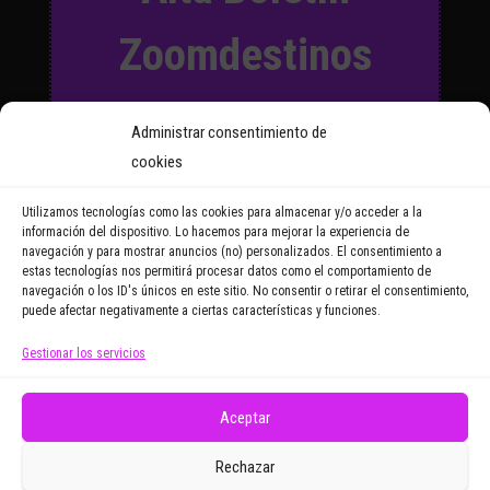
Zoomdestinos
Suscríbete a nuestro Boletín
Administrar consentimiento de
y recibirás regularmente las
cookies
noticias y reportajes que
vayamos publicando.
Utilizamos tecnologías como las cookies para almacenar y/o acceder a la
información del dispositivo. Lo hacemos para mejorar la experiencia de
navegación y para mostrar anuncios (no) personalizados. El consentimiento a
Email Address
estas tecnologías nos permitirá procesar datos como el comportamiento de
navegación o los ID's únicos en este sitio. No consentir o retirar el consentimiento,
puede afectar negativamente a ciertas características y funciones.
Gestionar los servicios
Doy mi consentimiento para recibir correos
electrónicos promocionales de Zoomdestinos.es
Aceptar
Rechazar