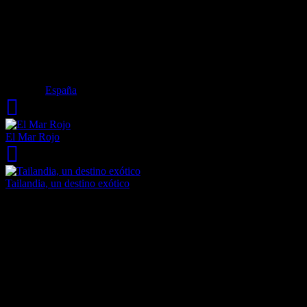
épocas anteriores: una autentica llaüt , Embarcación de río típica del
Delta del Ebro, recuperada desde el fondo del río.
Además para los que lo deseen se ofertan gran cantidad de cursos
como: Primeros auxilios para fauna salvaje, fotografía naturalista, o
los pájaros del delta del Ebro.
Etiquetas
España
El Mar Rojo
Tailandia, un destino exótico