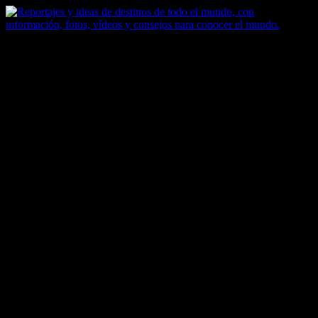
Saltar
al
contenido
Zoomdestinos
Reportajes y ideas de destinos de todo el mundo, con información,
fotos, vídeos y consejos para conocer el mundo.