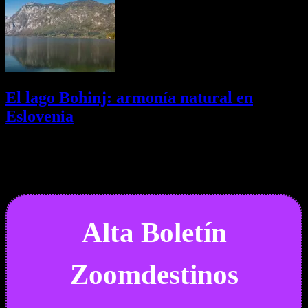
El lago Bohinj: armonía natural en
Eslovenia
29/07/2026
Desactivado
Newsletter
Alta Boletín
Zoomdestinos