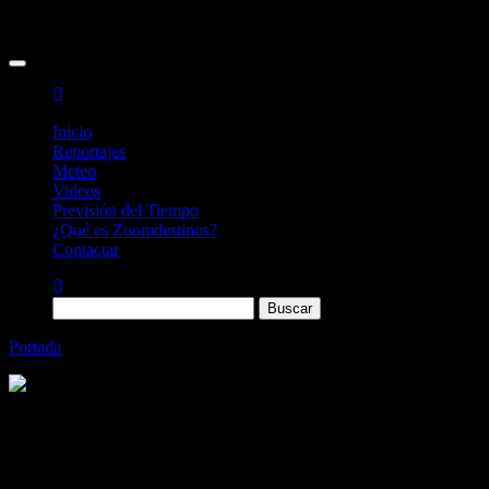
Inicio
Reportajes
Meteo
Videos
Previsión del Tiempo
¿Qué es Zoomdestinos?
Contactar
Buscar:
Portada
»
El Delta del Ebro: un bello parque natural
Categoría
Sin categoría
El Delta del Ebro: un bello parque
natural