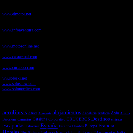
ElMotor.net
, revista digital del mundo del automóvil, con noticias,
novedades y pruebas de coches
www.elmotor.net
Infoaventura.com
, Las noticias, novedades de producto y test de material
de Senderismo, Trail Running y BTT
www.infoaventura.com
Motosonline.net
, revista digital de Motociclismo, con noticias, novedades y
pruebas de Motos
www.motosonline.net
CasaActual.com
, Revista Digital de Life Style
www.casaactual.com
Cucaboo.com
, Revista Digital de Puericultura e infantil
www.cucaboo.com
Soloski.net
, Red de Portales web sobre deportes de invierno
ww.soloski.net
www.solosnow.com
www.solonordico.com
Temas más vistos
aerolineas
alojamientos
Asia
Andalucía
Andorra
Africa
Alemania
Austria
Destinos
CRUCEROS
Cataluña
Canarias
emirates
Barcelona
Corporativo
España
escapadas
Francia
Estados Unidos
Europa
Eslovenia
Hoteles
Islas Baleares
Illes Balears
Islas canarias
Italia
Inglaterra
Islandia