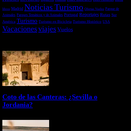
Noticias Turismo
Madrid
libros
Ofertas Vuelos
Parque de
Reportajes
Portugal
Rutas
Sur
Parques Temáticos y de Animales
Animales
Turismo
América
Turismo en Bicicleta
Turismo Histórico
USA
Vacaciones
viajes
Vuelos
Últimas Novedades
Coto de las Canteras: ¿Sevilla o
Jordania?
03/08/2026
Desactivado