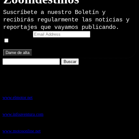
Suscríbete a nuestro Boletín y
recibirás regularmente las noticias y
reportajes que vayamos publicando.
Email Address
Doy mi consentimiento para recibir correos electrónicos
promocionales de Zoomdestinos.es
Buscar:
Nuestros Portales:
ElMotor.net
, revista digital del mundo del automóvil, con noticias,
novedades y pruebas de coches
www.elmotor.net
Infoaventura.com
, Las noticias, novedades de producto y test de material
de Senderismo, Trail Running y BTT
www.infoaventura.com
Motosonline.net
, revista digital de Motociclismo, con noticias, novedades y
pruebas de Motos
www.motosonline.net
CasaActual.com
, Revista Digital de Life Style