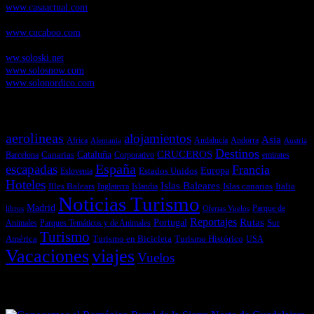
www.casaactual.com
Cucaboo.com
, Revista Digital de Puericultura e infantil
www.cucaboo.com
Soloski.net
, Red de Portales web sobre deportes de invierno
ww.soloski.net
www.solosnow.com
www.solonordico.com
Temas más vistos
aerolineas
alojamientos
Asia
Andalucía
Andorra
Africa
Alemania
Austria
Destinos
CRUCEROS
Cataluña
Canarias
emirates
Barcelona
Corporativo
España
escapadas
Francia
Estados Unidos
Europa
Eslovenia
Hoteles
Islas Baleares
Illes Balears
Islas canarias
Italia
Inglaterra
Islandia
Noticias Turismo
Madrid
libros
Ofertas Vuelos
Parque de
Reportajes
Portugal
Rutas
Sur
Parques Temáticos y de Animales
Animales
Turismo
América
Turismo en Bicicleta
Turismo Histórico
USA
Vacaciones
viajes
Vuelos
Últimas Novedades