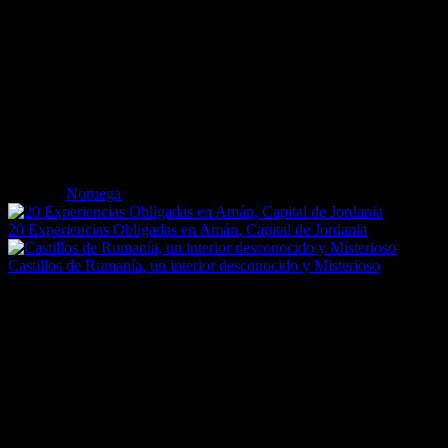
En todo caso, el Camino de Nidaros, como el de Santiago, el de
Santo Toribio de Liébana o la Vía Francígena, entre muchos otros,
representan la posibilidad de descubrir un territorio y adentrarse en
sus más relevantes particularidades; un viaje, un camino, un
peregrinaje que, cerca o lejos de la espiritualidad, abre las puertas a
esa conexión indisoluble entre el hombre, su entorno y sus más
profundas aspiraciones.
Etiquetas
Noruega
20 Experiencias Obligadas en Amán, Capital de Jordania
Castillos de Rumanía, un interior desconocido y Misterioso