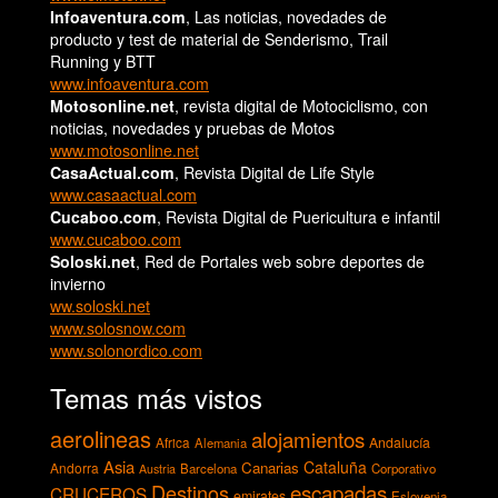
Infoaventura.com
, Las noticias, novedades de
producto y test de material de Senderismo, Trail
Running y BTT
www.infoaventura.com
Motosonline.net
, revista digital de Motociclismo, con
noticias, novedades y pruebas de Motos
www.motosonline.net
CasaActual.com
, Revista Digital de Life Style
www.casaactual.com
Cucaboo.com
, Revista Digital de Puericultura e infantil
www.cucaboo.com
Soloski.net
, Red de Portales web sobre deportes de
invierno
ww.soloski.net
www.solosnow.com
www.solonordico.com
Temas más vistos
aerolineas
alojamientos
Andalucía
Africa
Alemania
Asia
Cataluña
Canarias
Andorra
Barcelona
Corporativo
Austria
escapadas
Destinos
CRUCEROS
emirates
Eslovenia