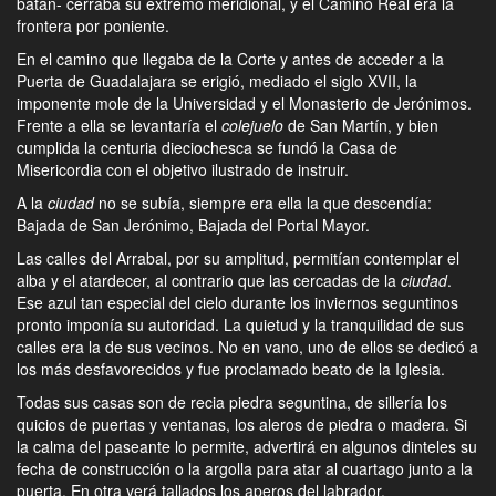
batán- cerraba su extremo meridional, y el Camino Real era la
frontera por poniente.
En el camino que llegaba de la Corte y antes de acceder a la
Puerta de Guadalajara se erigió, mediado el siglo XVII, la
imponente mole de la Universidad y el Monasterio de Jerónimos.
Frente a ella se levantaría el
colejuelo
de San Martín, y bien
cumplida la centuria dieciochesca se fundó la Casa de
Misericordia con el objetivo ilustrado de instruir.
A la
ciudad
no se subía, siempre era ella la que descendía:
Bajada de San Jerónimo, Bajada del Portal Mayor.
Las calles del Arrabal, por su amplitud, permitían contemplar el
alba y el atardecer, al contrario que las cercadas de la
ciudad
.
Ese azul tan especial del cielo durante los inviernos seguntinos
pronto imponía su autoridad. La quietud y la tranquilidad de sus
calles era la de sus vecinos. No en vano, uno de ellos se dedicó a
los más desfavorecidos y fue proclamado beato de la Iglesia.
Todas sus casas son de recia piedra seguntina, de sillería los
quicios de puertas y ventanas, los aleros de piedra o madera. Si
la calma del paseante lo permite, advertirá en algunos dinteles su
fecha de construcción o la argolla para atar al cuartago junto a la
puerta. En otra verá tallados los aperos del labrador.