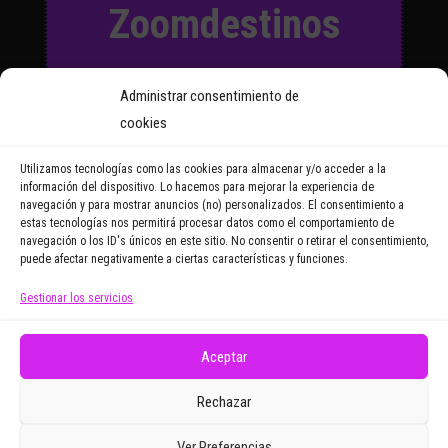
Zoomdestinos
Suscríbete a nuestro Boletín
Administrar consentimiento de
y recibirás regularmente las
cookies
noticias y reportajes que
vayamos publicando.
Utilizamos tecnologías como las cookies para almacenar y/o acceder a la
información del dispositivo. Lo hacemos para mejorar la experiencia de
navegación y para mostrar anuncios (no) personalizados. El consentimiento a
Email Address
estas tecnologías nos permitirá procesar datos como el comportamiento de
navegación o los ID's únicos en este sitio. No consentir o retirar el consentimiento,
puede afectar negativamente a ciertas características y funciones.
Gestionar los servicios
Doy mi consentimiento para recibir correos
electrónicos promocionales de Zoomdestinos.es
Aceptar
Rechazar
Ver Preferencias