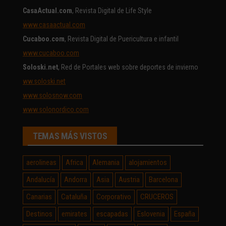
CasaActual.com
, Revista Digital de Life Style
www.casaactual.com
Cucaboo.com
, Revista Digital de Puericultura e infantil
www.cucaboo.com
Soloski.net
, Red de Portales web sobre deportes de invierno
ww.soloski.net
www.solosnow.com
www.solonordico.com
TEMAS MÁS VISTOS
aerolineas
Africa
Alemania
alojamientos
Andalucía
Andorra
Asia
Austria
Barcelona
Canarias
Cataluña
Corporativo
CRUCEROS
Destinos
emirates
escapadas
Eslovenia
España