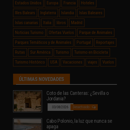
Estados Unidos
Europa
Francia
Hoteles
Illes Balears
Inglaterra
Islandia
Islas Baleares
Islas canarias
Italia
libros
Madrid
Noticias Turismo
Ofertas Vuelos
Parque de Animales
Parques Temáticos y de Animales
Portugal
Reportajes
Rutas
Sur América
Turismo
Turismo en Bicicleta
Turismo Histórico
USA
Vacaciones
viajes
Vuelos
ÚLTIMAS NOVEDADES
Coto de las Canteras: ¿Sevilla o
Jordania?
03/08/2026
Desactivado
Cabo Polonio, la luz que nunca se
apaga